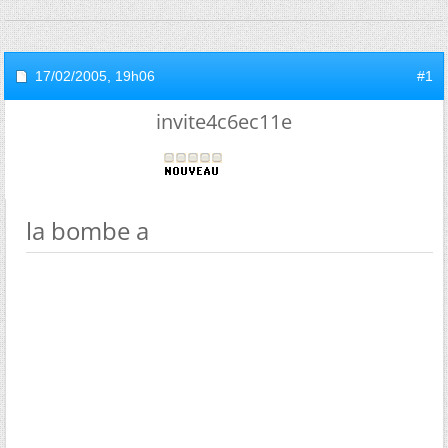
17/02/2005,
19h06
#1
invite4c6ec11e
la bombe a