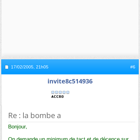
17/02/2005,
21h05
#6
invite8c514936
Re : la bombe a
Bonjour,
On demande un minimum de tact et de décence sur