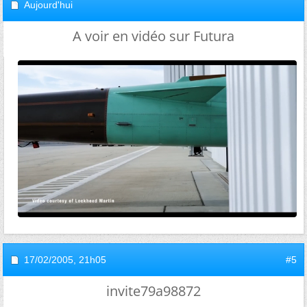
Aujourd'hui
A voir en vidéo sur Futura
17/02/2005,
21h05
#5
invite79a98872