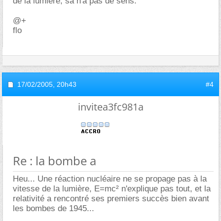
de la lumière, sa n'a pas de sens.
@+
flo
17/02/2005,
20h43
#4
invitea3fc981a
Re : la bombe a
Heu... Une réaction nucléaire ne se propage pas à la
vitesse de la lumière, E=mc² n'explique pas tout, et la
relativité a rencontré ses premiers succès bien avant
les bombes de 1945...