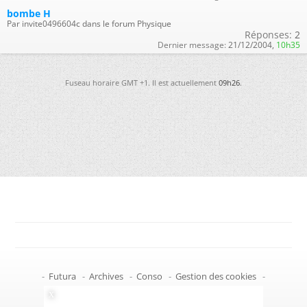
bombe H
Par invite0496604c dans le forum Physique
Réponses:
2
Dernier message:
21/12/2004,
10h35
Fuseau horaire GMT +1. Il est actuellement
09h26
.
-
Futura
-
Archives
-
Conso
-
Gestion des cookies
-
Politique de confidentialité
-
Haut de page