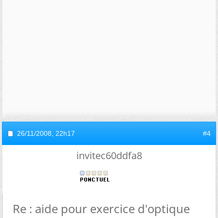
26/11/2008,
22h17
#4
invitec60ddfa8
Re : aide pour exercice d'optique