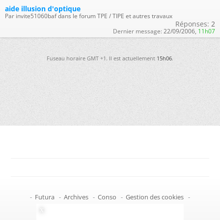
aide illusion d'optique
Par invite51060baf dans le forum TPE / TIPE et autres travaux
Réponses:
2
Dernier message:
22/09/2006,
11h07
Fuseau horaire GMT +1. Il est actuellement
15h06
.
-
Futura
-
Archives
-
Conso
-
Gestion des cookies
-
Politique de confidentialité
-
Haut de page