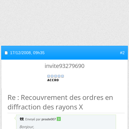
17/12/2008,
09h35
#2
invite93279690
Re : Recouvrement des ordres en
diffraction des rayons X
Envoyé par
proute007
Bonjour,