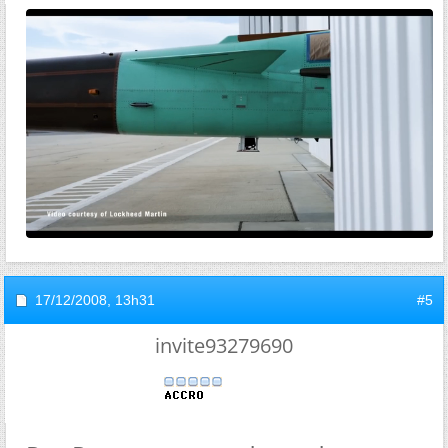
17/12/2008,
13h31
#5
invite93279690