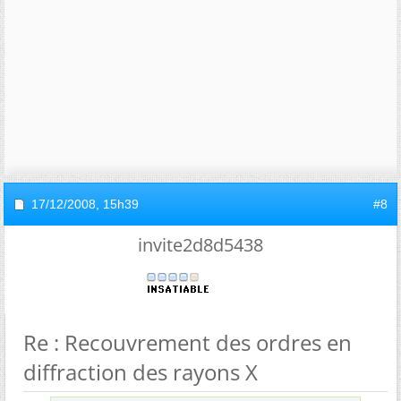
17/12/2008,
15h39
#8
invite2d8d5438
Re : Recouvrement des ordres en
diffraction des rayons X