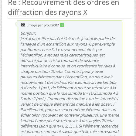
Re : Recouvrement des ordres en
diffraction des rayons X
Envoyé par
proute007
Bonjour,
je n'ai peut-être pas été clair mais je voulais parler de
l'analyse d'un échantillon aux rayons X, par exemple
par fluorescence X. Le rayonnement émis par
l'échantillon, avec ses raies caractéristiques, est
diffracté par un cristal tournant de distance
interréticulaire d connue, et on représente les raies à
chaque position 2theta. Comme il peut y avoir
plusieurs éléments dans l'échantillon, on peut avoir
recouvrement des ordres. Par exemple la raie lambda
A d'ordre 1 (n=1) de l'élément A peut se retrouver à la
même position que la raie lambda B = (1/2).lambda A à
l'ordre 2 (n=2). Comment discrimine-t-on les intensités
venant de chaque élément (de manière à les doser) ?
Pareillement, pour un seul et même élément dans un
échantillon (pouvant en contenir plusieurs), une même
lambda émise peut se retrouver à des angles 2theta
différents (slon que n=1, 2, 3, ,,,). Si l'élément recherché
est inconnu, comment savoir que telle raie correspond