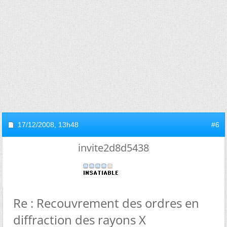
17/12/2008,
13h48
#6
invite2d8d5438
Re : Recouvrement des ordres en
diffraction des rayons X