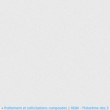
«
frottement et sollicitations composées
|
RDM - Théorème des 3