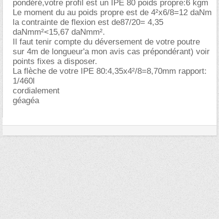
pondéré,votre profil est un IPE 80 poids propre:6 kgm
Le moment du au poids propre est de 4²x6/8=12 daNm
la contrainte de flexion est de87/20= 4,35
daNmm²<15,67 daNmm².
Il faut tenir compte du déversement de votre poutre
sur 4m de longueur'a mon avis cas prépondérant) voir
points fixes a disposer.
La flèche de votre IPE 80:4,35x4²/8=8,70mm rapport:
1/460l
cordialement
géagéa