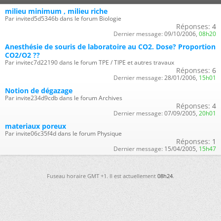
milieu minimum , milieu riche
Par invited5d5346b dans le forum Biologie
Réponses:
4
Dernier message:
09/10/2006,
08h20
Anesthésie de souris de laboratoire au CO2. Dose? Proportion
CO2/O2 ??
Par invitec7d22190 dans le forum TPE / TIPE et autres travaux
Réponses:
6
Dernier message:
28/01/2006,
15h01
Notion de dégazage
Par invite234d9cdb dans le forum Archives
Réponses:
4
Dernier message:
07/09/2005,
20h01
materiaux poreux
Par invite06c35f4d dans le forum Physique
Réponses:
1
Dernier message:
15/04/2005,
15h47
Fuseau horaire GMT +1. Il est actuellement
08h24
.