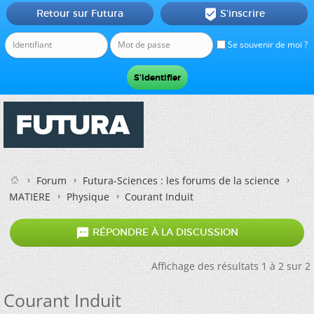
Retour sur Futura
S'inscrire

Se souvenir de moi ?
Forum
Futura-Sciences : les forums de la science
MATIERE
Physique
Courant Induit

RÉPONDRE À LA DISCUSSION
Affichage des résultats 1 à 2 sur 2
Courant Induit