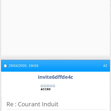
29/04/2009,
19h59
#2
invite6dffde4c
Re : Courant Induit