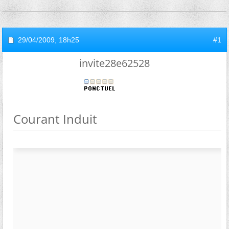
29/04/2009,
18h25
#1
invite28e62528
Courant Induit