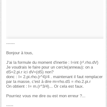
------
Bonjour à tous,
J'ai la formule du moment d'inertie : I=int (r².rho.dV)
Je voudrais le faire pour un cercle(anneau): on a
dS=2.pi.r ici dV=(dS) non?
donc : I= 2.pi.rho.(r^4)/4 . maintenant il faut remplacer
par la masse, c'est à dire m=rho.dS = rho.2.pi.r
On obtient : I= m.(r^3/4)... Or cela est faux.
Pourriez vous me dire ou est mon erreur ?...
-----