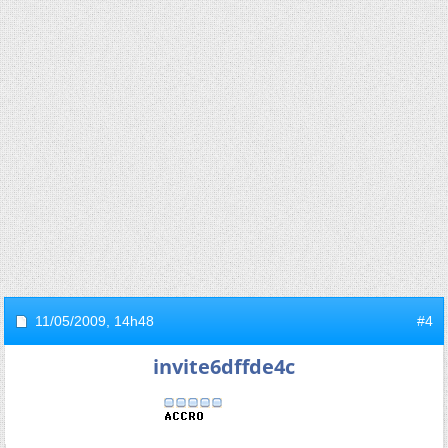
11/05/2009,
14h48
#4
invite6dffde4c