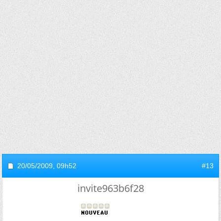
20/05/2009,
09h52
#13
invite963b6f28