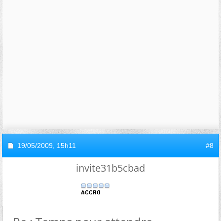
19/05/2009,
15h11
#8
invite31b5cbad