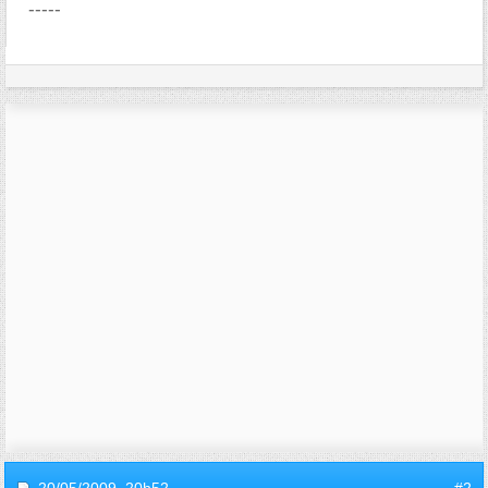
-----