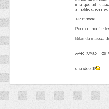
impliquerait l’éla
simplificatrices au
1er modèle:
Pour ce modèle les
Bilan de masse: d
Avec :Qvap = αs*
une idée !!!