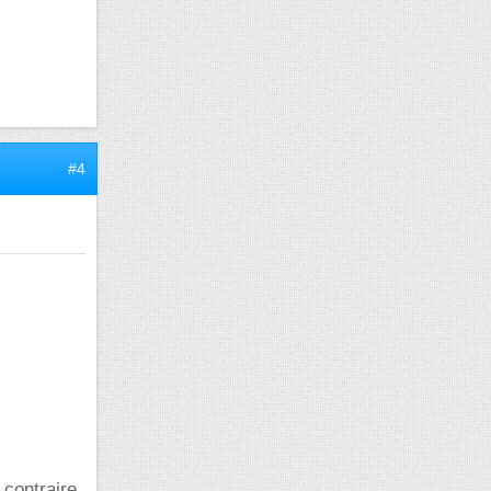
#4
 contraire,