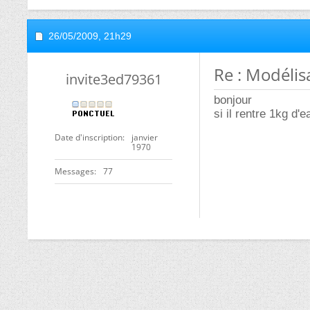
26/05/2009,
21h29
Re : Modélis
invite3ed79361
bonjour
si il rentre 1kg d'
Date d'inscription
janvier
1970
Messages
77