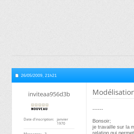
26/05/2009,
21h21
Modélisatio
inviteaa956d3b
------
Date d'inscription
janvier
Bonsoir;
1970
je travaille sur la
relation qui permet
Messages
3