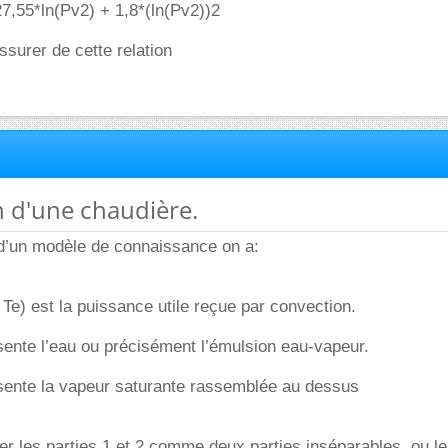
7,55*ln(Pv2) + 1,8*(ln(Pv2))2
ssurer de cette relation
n d'une chaudière.
 d’un modèle de connaissance on a:
Te) est la puissance utile reçue par convection.
ésente l’eau ou précisément l’émulsion eau-vapeur.
ésente la vapeur saturante rassemblée au dessus
rer les parties 1 et 2 comme deux parties inséparables, ou le