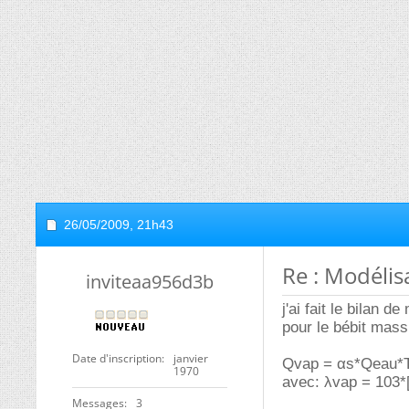
26/05/2009,
21h43
Re : Modélis
inviteaa956d3b
j'ai fait le bilan 
pour le bébit massi
Date d'inscription
janvier
Qvap = αs*Qeau*T
1970
avec: λvap = 103*[
Messages
3