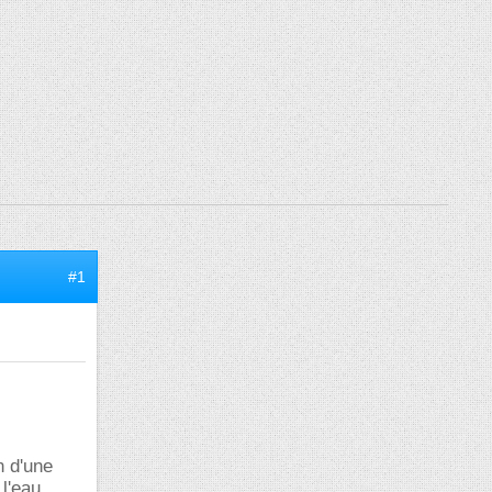
#1
n d'une
 l'eau