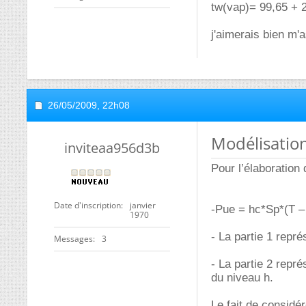
tw(vap)= 99,65 + 2
j'aimerais bien m'a
26/05/2009,
22h08
Modélisatio
inviteaa956d3b
Pour l’élaboration
Date d'inscription
janvier
-Pue = hc*Sp*(T – 
1970
- La partie 1 repr
Messages
3
- La partie 2 repr
du niveau h.
Le fait de considé