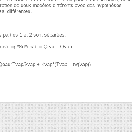
boration de deux modèles différents avec des hypothèses
ssi différentes.
 parties 1 et 2 sont séparées.
me/dt=ρ*Sd*dh/dt = Qeau - Qvap
Qeau*Tvap/λvap + Kvap*(Tvap – tw(vap))