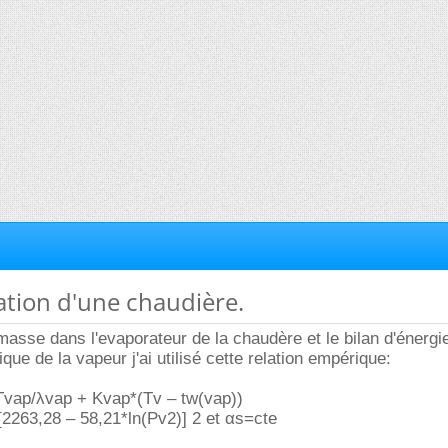
ation d'une chaudière.
de masse dans l'evaporateur de la chaudère et le bilan d'énergi
que de la vapeur j'ai utilisé cette relation empérique:
vap/λvap + Kvap*(Tv – tw(vap))
2263,28 – 58,21*ln(Pv2)] 2 et αs=cte