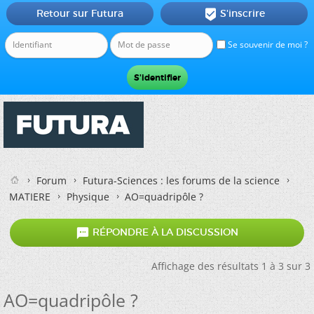
Retour sur Futura
S'inscrire

Se souvenir de moi ?
Forum
Futura-Sciences : les forums de la science
MATIERE
Physique
AO=quadripôle ?

RÉPONDRE À LA DISCUSSION
Affichage des résultats 1 à 3 sur 3
AO=quadripôle ?