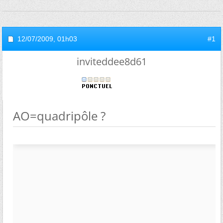
12/07/2009,
01h03
#1
inviteddee8d61
AO=quadripôle ?