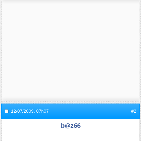
12/07/2009,
07h07
#2
b@z66