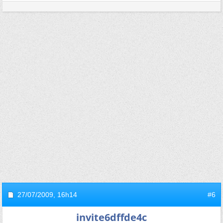
27/07/2009,
16h14
#6
invite6dffde4c