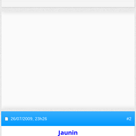
26/07/2009,
23h26
#2
Jaunin