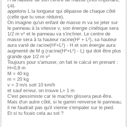
ça).
appelons L la longueur qui dépasse de chaque côté
(celle que tu veux réduire).
On imagine qu'un enfant de masse m va se jeter sur
le panneau à la vitesse v, son énergie cinétique sera
1/2 m v² et le panneau va s'incliner. Le centre de
masse sera à la hauteur racine(H² + L²), sa hauteur
aura varié de racine(H²+L²) - H et son énergie aura
augmenté de M g (racine(H²+L²) - L) qui doit être plus
grande que 1/2 m v²
Toujours pour s'amuser, on fait le calcul en prenant :
H=0,8 m
M = 40 kg
m = 20 kg
v = 3 m/s soit 10 km/h
et sauf erreur, on trouve L> 1 m
C'est pessimiste car le machin glissera peut-être.
Mais d'un autre côté, si le gamin renverse le panneau,
il ne faudrait pas qu'il vienne s'empaler sur le pied.
Et si tu fixais cela au sol ?