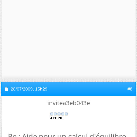
28/07/2009,
15h29
#8
invitea3eb043e
Re : Aide pour un calcul d'équilibre