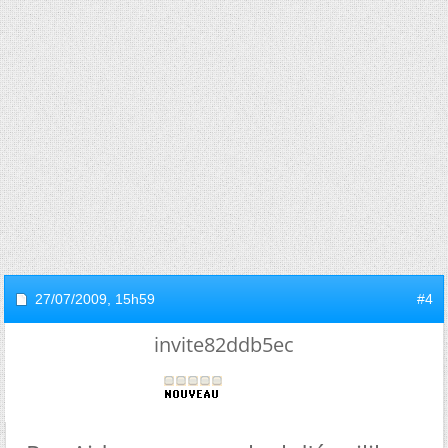
27/07/2009,
15h59
#4
invite82ddb5ec