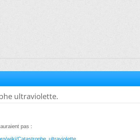
phe ultraviolette.
auraient pas :
.org/wiki/Catastrophe_ultraviolette