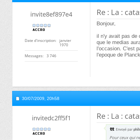
Re : La : cat
invite8ef897e4
Bonjour,
il n'y avait pas de
Date d'inscription
janvier
que le medias aura
1970
l'occasion. C'est p
l'epoque de Planck
Messages
3 746
30/07/2009,
20h58
Re : La : cat
invitedc2ff5f1
Envoyé par
phi
Pour ceux qui ne