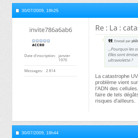
30/07/2009,
18h25
Re : La : cat
invite786a6ab6
Envoyé par
phi
...Pourquoi les 
Elles sont émise
Date d'inscription
janvier
1970
ultraviolette ?
Messages
2 814
La catastrophe UV 
problème vient sur
l'ADN des cellules
faire de tels dégât
risques d'ailleurs.
30/07/2009,
18h44