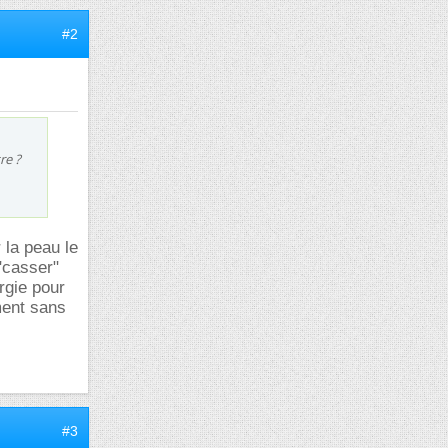
#2
re ?
 la peau le
"casser"
rgie pour
ément sans
#3