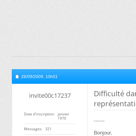
26/09/2009,
10h01
Difficulté 
invite00c17237
représentati
Date d'inscription
janvier
1970
------
Messages
321
Bonjour,