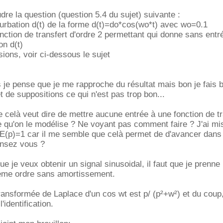
dre la question (question 5.4 du sujet) suivante :
rbation d(t) de la forme d(t)=do*cos(wo*t) avec wo=0.1
ction de transfert d'ordre 2 permettant qui donne sans entr
on d(t)
sions, voir ci-dessous le sujet
is je pense que je me rapproche du résultat mais bon je fais 
t de suppositions ce qui n'est pas trop bon...
e celà veut dire de mettre aucune entrée à une fonction de tr
 qu'on le modélise ? Ne voyant pas comment faire ? J'ai mi
 E(p)=1 car il me semble que celà permet de d'avancer dans
ensez vous ?
e je veux obtenir un signal sinusoidal, il faut que je prenne
ème ordre sans amortissement.
 transformée de Laplace d'un cos wt est p/ (p²+w²) et du coup
'identification.