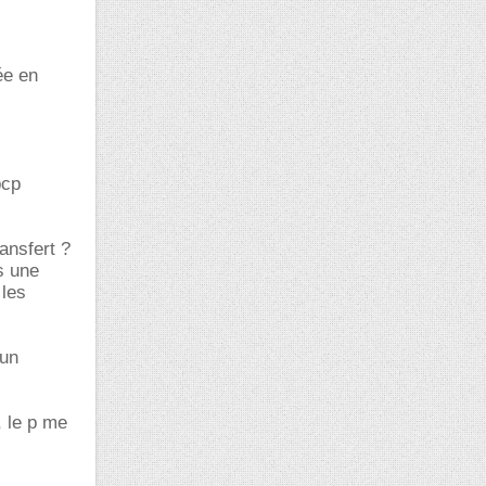
ée en
bcp
ansfert ?
s une
 les
 un
, le p me