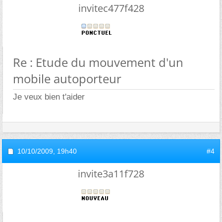
invitec477f428
Re : Etude du mouvement d'un
mobile autoporteur
Je veux bien t'aider
10/10/2009,
19h40
#4
invite3a11f728