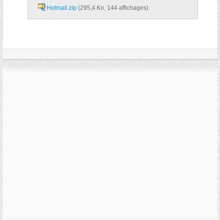
Hotmail.zip‎
(295,4 Ko, 144 affichages)