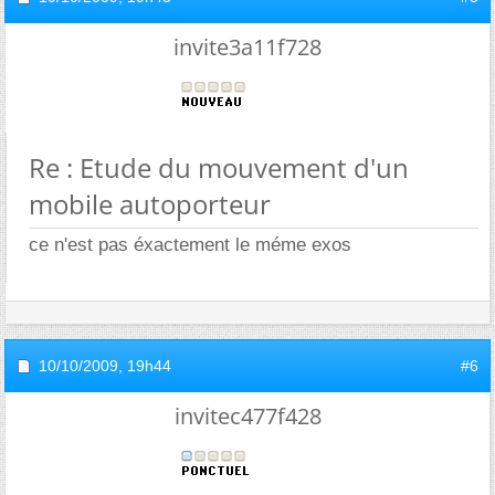
invite3a11f728
Re : Etude du mouvement d'un
mobile autoporteur
ce n'est pas éxactement le méme exos
10/10/2009,
19h44
#6
invitec477f428