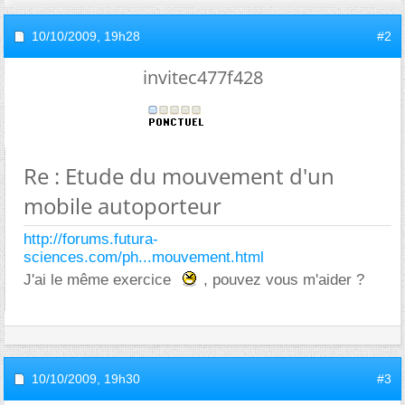
10/10/2009,
19h28
#2
invitec477f428
Re : Etude du mouvement d'un
mobile autoporteur
http://forums.futura-
sciences.com/ph...mouvement.html
J'ai le même exercice
, pouvez vous m'aider ?
10/10/2009,
19h30
#3