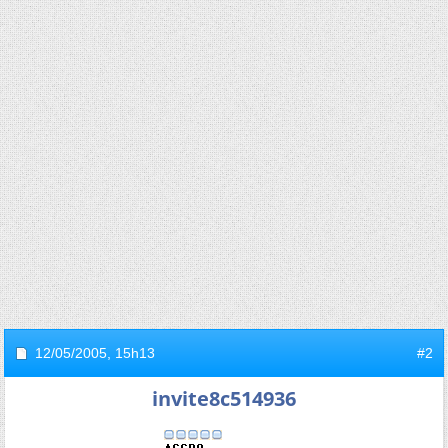
12/05/2005,
15h13
#2
invite8c514936