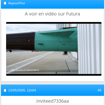
Aujourd'hui
A voir en vidéo sur Futura
13/05/2005,
11h04
#5
inviteed7336aa