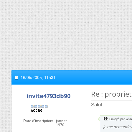
16/05/2005,
11h31
Re : proprie
invite4793db90
Salut,
Envoyé par
wla
Date d'inscription
janvier
1970
je me demande ce