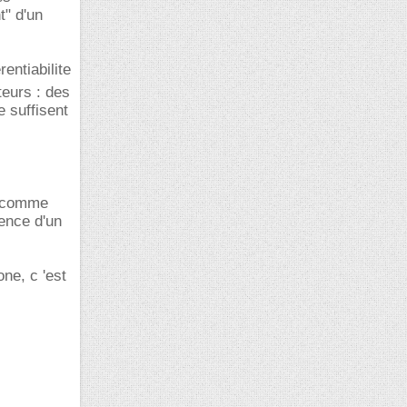
t" d'un
rentiabilite
teurs : des
 suffisent
et comme
tence d'un
ne, c 'est