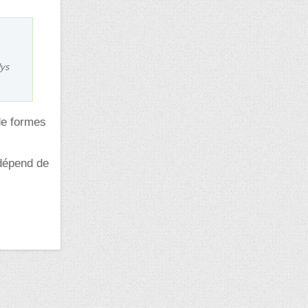
lys
 de formes
 dépend de