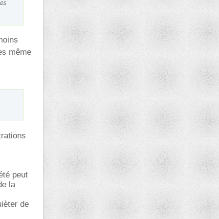
des
moins
oses même
trations
été peut
de la
uièter de