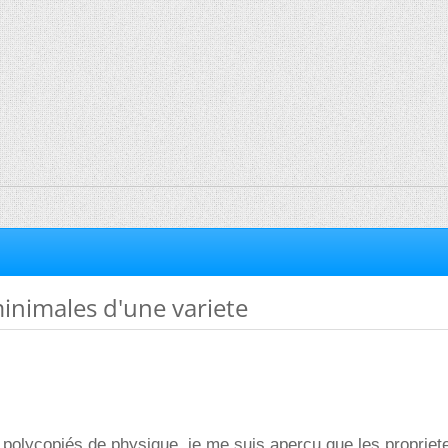
inimales d'une variete
 polycopiés de physique, je me suis apercu que les propriet