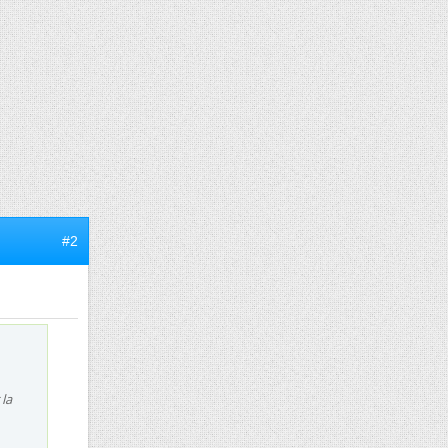
#2
 la