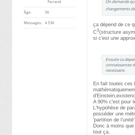
On demande que ce
Ferrand
changements de 
ge
56
Messages
4 536
ça dépend de ce q
3
C
(structure asym
si c'est une appro
Ensuite ca depen
connaissances de
necessaire.
En fait toutes ces
mathématiquement 
d'Einstein,existenc
A 90% c'est pour l
L'hypohèse de para
posséder une métri
'partition de l'unit
Donc à moins que t
tout ça.