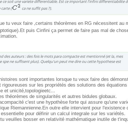
 soit une variete differentiable. Est ce important l'infini differentiabilite 
carte (
ca ne suffit pas ?).
ue tu veux faire ,certains théorèmes en RG nécessitent au 
ptotique).Et puis Cinfini ça permet de faire pas mal de ch
ximation.
d des auteurs : des fois le mots para compacte est mentionné (et la, mes
 spe ne suffisent plus). Quelqu'un peut me dire ou cette hypothese est
 histoires sont importantes lorsque tu veux faire des démons
rigoureuses sur les propriétés des solutions des équations
e et unicité,topologieetc...
es théorèmes de singularités et autres bidules globaux.
compacité c'est une hypothèse forte qui assure qu'une vari
que Riemannienne.En outre elle intervient pour l'existence 
é' essentielle pour définir un calcul integrale sur les variétés.
u veuilles bosser en relativité mathématique inutile de t'inq