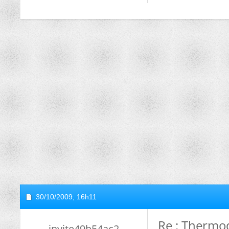
30/10/2009,
16h11
Re : Thermo
invite49b54ac2