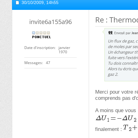
30/10/2009,
14h55
Re : Thermo
invite6a155a96
Envoyé par
Jea
Un flux de gaz, 
de moles par se
Date d'inscription
janvier
1970
Un échangeur the
fuite vers l'extér
Messages
47
Tu dois connaîtr
Alors tu écris qu
gaz 2.
Merci pour votre r
comprends pas d'où
A moins que vous n
finalement :