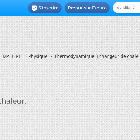
S'inscrire
Retour sur Futura

MATIERE
Physique
Thermodynamique: Echangeur de chaleu
haleur.