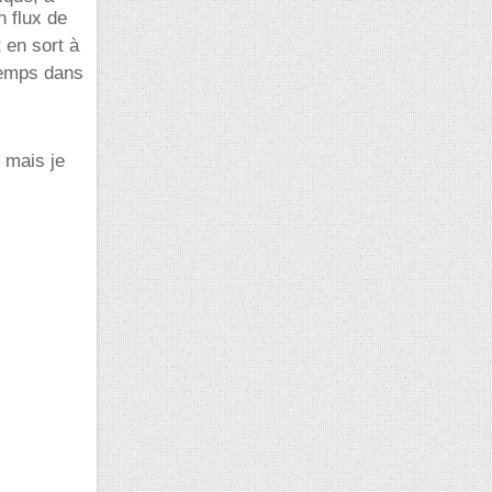
n flux de
 en sort à
emps dans
mais je