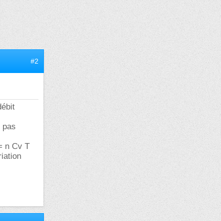
#2
débit
, pas
 = n Cv T
riation