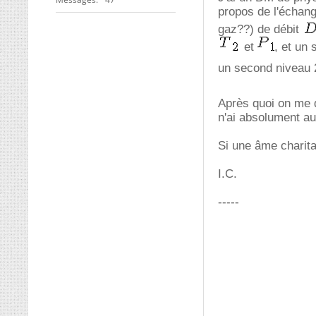
propos de l'échang
gaz??) de débit
et
, et un
un second niveau
Après quoi on me d
n'ai absolument a
Si une âme charita
I.C.
-----