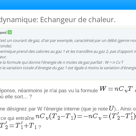
dynamique: Echangeur de chaleur.
npaul
c'est un courant de gaz, d'air par exemple, caractérisé par un débit (genre n
conde).
rmique prend des calories au gaz 1 et les transfère au gaz 2, pas d'apport n
ieur.
e la formule qui donne l'énergie de n moles de gaz parfait : W = n Cv T
e la variation totale d'énergie du gaz 1 est égale à moins la variation d'énergi
éponse, néanmoins je n'ai pas vu la formule
e
 elle sort... ?
e désignez par W l'énergie interne (que je note
).. Ainsi 
ce qui entraîne
?