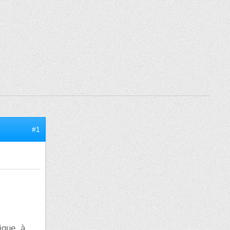
#1
ique, à