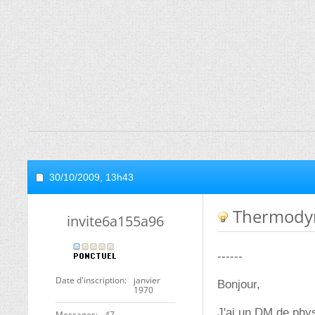
30/10/2009,
13h43
Thermodyn
invite6a155a96
------
Date d'inscription
janvier
Bonjour,
1970
J'ai un DM de phys
Messages
47