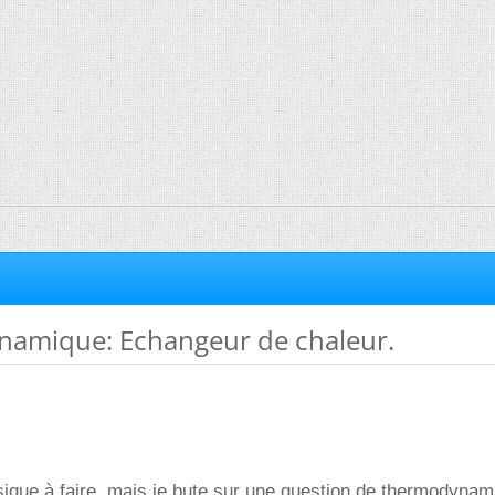
amique: Echangeur de chaleur.
ique à faire, mais je bute sur une question de thermodynam