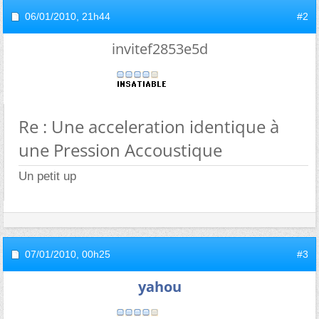
06/01/2010,
21h44
#2
invitef2853e5d
Re : Une acceleration identique à
une Pression Accoustique
Un petit up
07/01/2010,
00h25
#3
yahou