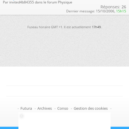
Par invited4b84355 dans le forum Physique
Réponses:
26
Dernier message:
15/10/2006,
15h15
Fuseau horaire GMT +1. Il est actuellement
17h49
.
-
Futura
-
Archives
-
Conso
-
Gestion des cookies
-
Politique de confidentialité
-
Haut de page