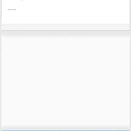
-----