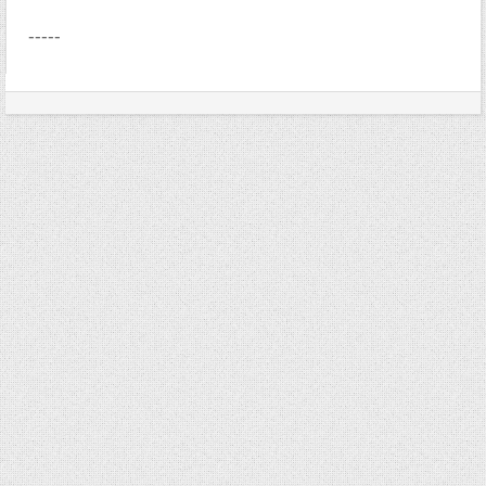
-----