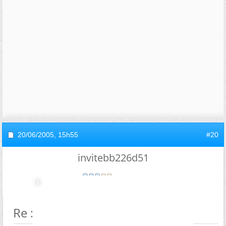
20/06/2005,
15h55
#20
invitebb226d51
Re : Réaliser une lévitation?