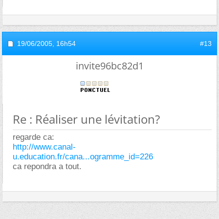
19/06/2005,
16h54
#13
invite96bc82d1
Re : Réaliser une lévitation?
regarde ca:
http://www.canal-
u.education.fr/cana...ogramme_id=226
ca repondra a tout.