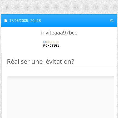
17/06/2005,
20h28
#1
inviteaaa97bcc
Réaliser une lévitation?