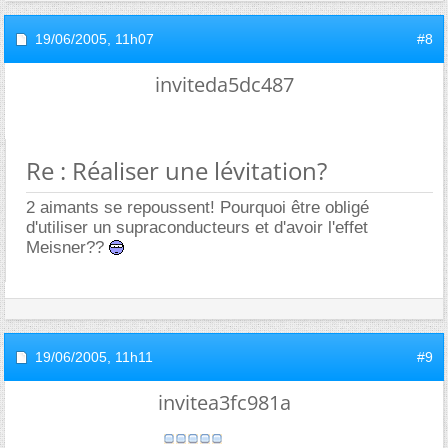
19/06/2005,
11h07
#8
inviteda5dc487
Re : Réaliser une lévitation?
2 aimants se repoussent! Pourquoi être obligé
d'utiliser un supraconducteurs et d'avoir l'effet
Meisner??
19/06/2005,
11h11
#9
invitea3fc981a