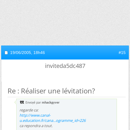
19/06/2005,
18h46
#15
inviteda5dc487
Re : Réaliser une lévitation?
Envoyé par
mhackgyver
regarde ca:
http://www.canal-
u.education.fr/cana...ogramme_id=226
ca repondra a tout.