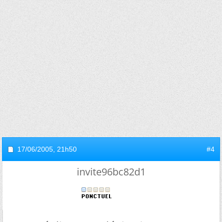
17/06/2005,
21h50
#4
invite96bc82d1