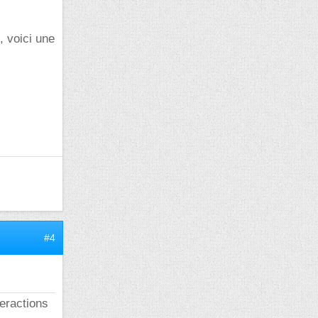
, voici une
#4
teractions