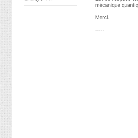
mécanique quantique
Merci.
-----