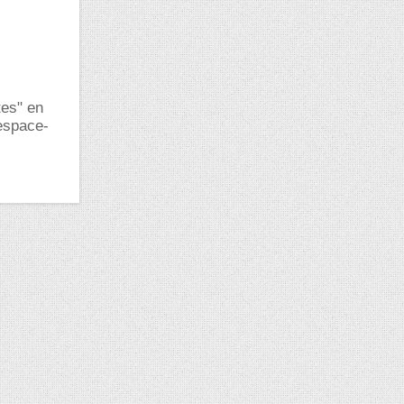
tes" en
"espace-