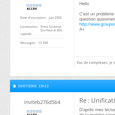
Hello
C'est un problème 
Date d'inscription
juin 2005
question quasiment
http://www.groups
Localisation
Entre Groland-
A+
Du-Haut et BXL-
capitale
Messages
13 394
Pas de complexes: je 
20/07/2005,
19h12
Re : Unificat
inviteb276d5b4
D'aprés mes lectur
de la matière s'exp