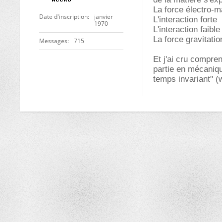
La force électro-
Date d'inscription
janvier
L'interaction forte
1970
L'interaction faible
La force gravitatio
Messages
715
Et j'ai cru compre
partie en mécanique
temps invariant" (