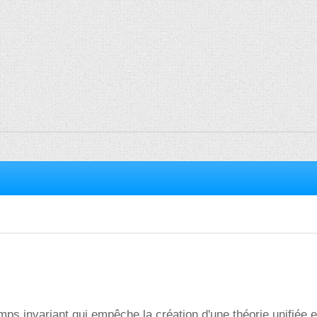
mps invariant qui empêche la création d'une théorie unifiée e