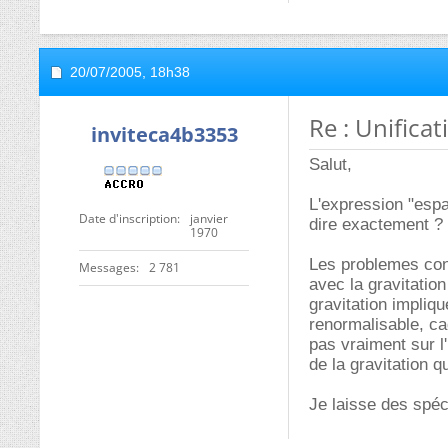
20/07/2005,
18h38
Re : Unificat
inviteca4b3353
Salut,
L'expression "esp
Date d'inscription
janvier
dire exactement ?
1970
Les problemes conce
Messages
2 781
avec la gravitatio
gravitation impliq
renormalisable, cad
pas vraiment sur l'
de la gravitation q
Je laisse des spéc