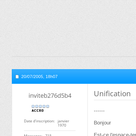
20/07/2005,
18h07
Unification
inviteb276d5b4
------
Date d'inscription
janvier
Bonjour
1970
Est-ce l'espace-te
Messages
715