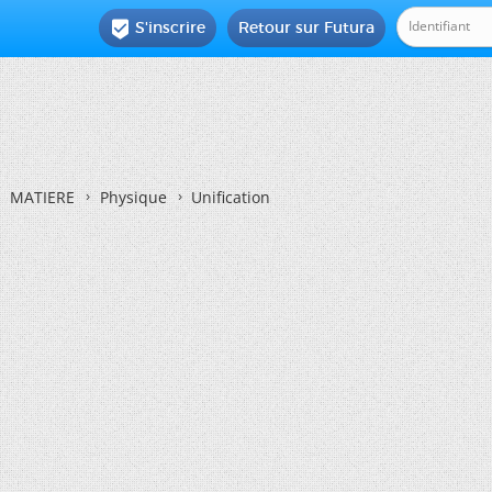
S'inscrire
Retour sur Futura

MATIERE
Physique
Unification