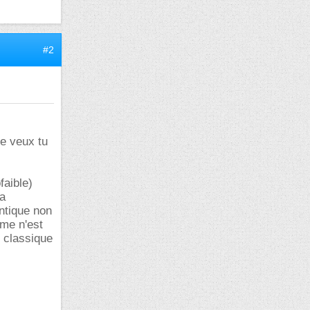
#2
e veux tu
faible)
la
antique non
ème n'est
e classique