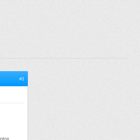
#1
ntre