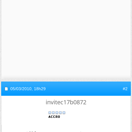
05/03/2010,
18h29
#2
invitec17b0872