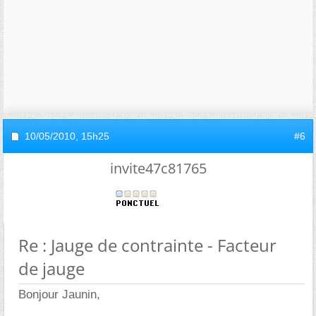
10/05/2010,
15h25
#6
invite47c81765
Re : Jauge de contrainte - Facteur
de jauge
Bonjour Jaunin,