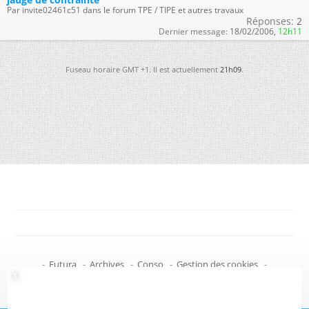
Par invite02461c51 dans le forum TPE / TIPE et autres travaux
Réponses:
2
Dernier message:
18/02/2006,
12h11
Fuseau horaire GMT +1. Il est actuellement
21h09
.
-
Futura
-
Archives
-
Conso
-
Gestion des cookies
-
Politique de confidentialité
-
Haut de page