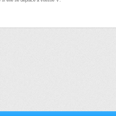
i elle se déplace à vitesse 'v'.