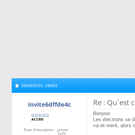
25/04/2010,
16h53
Re : Qu´est 
invite6dffde4c
Bonjour.
Les électrons se dé
va-et-vient, alors q
Date d'inscription
janvier
1970