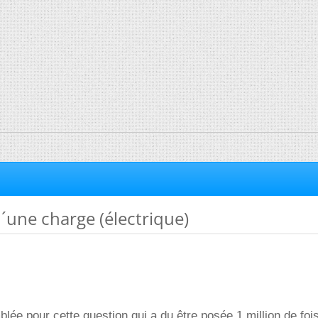
´une charge (électrique)
ée pour cette question qui a du être posée 1 million de foi