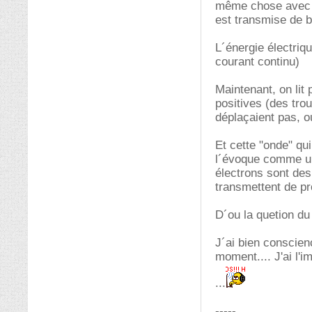
même chose avec le
est transmise de b
L´énergie électriq
courant continu)
Maintenant, on lit
positives (des trou
déplaçaient pas, o
Et cette "onde" qu
l´évoque comme une
électrons sont des
transmettent de pr
D´ou la quetion du
J´ai bien conscien
moment.... J'ai l'
...
-----