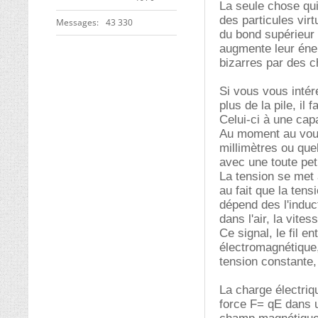
La seule chose qui
des particules virt
Messages
43 330
du bond supérieur 
augmente leur éner
bizarres par des c
Si vous vous intér
plus de la pile, il
Celui-ci à une cap
Au moment au vous
millimètres ou que
avec une toute pet
La tension se met 
au fait que la tens
dépend des l'induct
dans l'air, la vite
Ce signal, le fil 
électromagnétique, 
tension constante,
La charge électriqu
force F= qE dans u