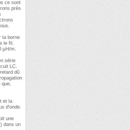
us ce sont
ctrons près
n
ectrons
rous.
r la borne
le fil.
10 µH/m.
en série
cuit LC.
retard dû
propagation
e que,
 et la
us d'onde.
bit une
l) dans un