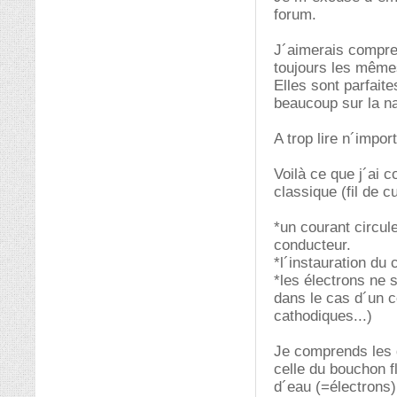
forum.
J´aimerais compren
toujours les mêmes
Elles sont parfait
beaucoup sur la nat
A trop lire n´impo
Voilà ce que j´ai 
classique (fil de cu
*un courant circul
conducteur.
*l´instauration du 
*les électrons ne 
dans le cas d´un co
cathodiques...)
Je comprends les 
celle du bouchon f
d´eau (=électrons)