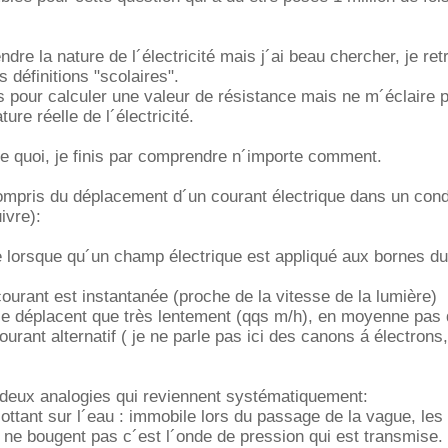
dre la nature de l´électricité mais j´ai beau chercher, je re
 définitions "scolaires".
es pour calculer une valeur de résistance mais ne m´éclaire 
ure réelle de l´électricité.
rte quoi, je finis par comprendre n´importe comment.
compris du déplacement d´un courant électrique dans un con
ivre):
e lorsque qu´un champ électrique est appliqué aux bornes du
courant est instantanée (proche de la vitesse de la lumière)
se déplacent que très lentement (qqs m/h), en moyenne pas 
urant alternatif ( je ne parle pas ici des canons á électrons
deux analogies qui reviennent systématiquement:
lottant sur l´eau : immobile lors du passage de la vague, le
 ne bougent pas c´est l´onde de pression qui est transmise.