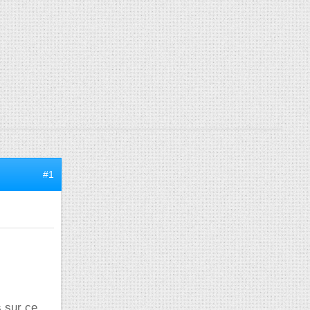
#1
s sur ce