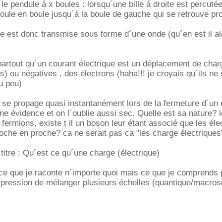
 pendule á x boules : lorsqu´une bille á droite est percutée,
oule en boule jusqu´á la boule de gauche qui se retrouve pro
ue est donc transmise sous forme d´une onde (qu´en est il al
 partout qu´un courant électrique est un déplacement de char
s) ou négatives , des électrons (haha!!! je croyais qu´ils ne
u peu)
i se propage quasi instantanément lors de la fermeture d´un c
 évidence et on l´oublie aussi sec. Quelle est sa nature? 
 fermions, existe t il un boson leur étant associé que les éle
oche en proche? ca ne serait pas ca "les charge électriques
 titre : Qu´est ce qu´une charge (électrique)
ce que je raconte n´importe quoi mais ce que je comprends 
impression de mélanger plusieurs échelles (quantique/macro