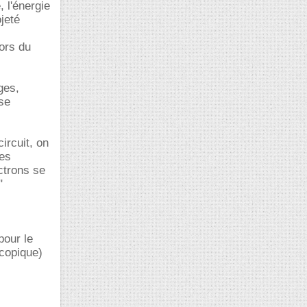
 l'énergie
jeté
ors du
ges,
 se
ircuit, on
les
ctrons se
"
pour le
scopique)