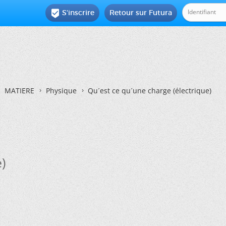
S'inscrire
Retour sur Futura

MATIERE
Physique
Qu´est ce qu´une charge (électrique)
)