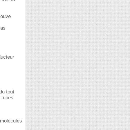
trouve
pas
ducteur
du tout
, tubes
s molécules