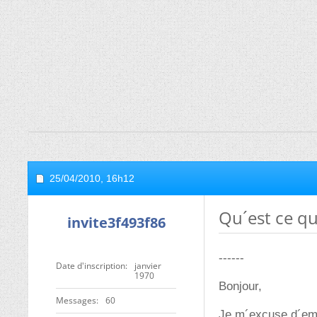
25/04/2010,
16h12
Qu´est ce qu
invite3f493f86
------
Date d'inscription
janvier
1970
Bonjour,
Messages
60
Je m´excuse d´embl