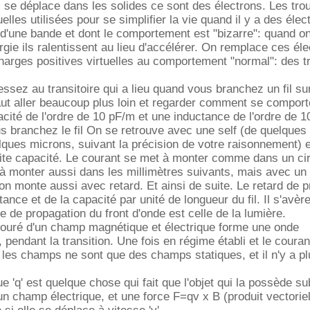
 se déplace dans les solides ce sont des électrons. Les tro
uelles utilisées pour se simplifier la vie quand il y a des éle
d'une bande et dont le comportement est "bizarre": quand o
gie ils ralentissent au lieu d'accélérer. On remplace ces él
harges positives virtuelles au comportement "normal": des t
essez au transitoire qui a lieu quand vous branchez un fil su
 faut aller beaucoup plus loin et regarder comment se comporte 
acité de l'ordre de 10 pF/m et une inductance de l'ordre de 
 branchez le fil On se retrouve avec une self (de quelques
lques microns, suivant la précision de votre raisonnement) 
ite capacité. Le courant se met à monter comme dans un cir
à monter aussi dans les millimètres suivants, mais avec un 
ion monte aussi avec retard. Et ainsi de suite. Le retard de 
ance et de la capacité par unité de longueur du fil. Il s'avèr
sse de propagation du front d'onde est celle de la lumière.
entouré d'un champ magnétique et électrique forme une onde
pendant la transition. Une fois en régime établi et le courant
 les champs ne sont que des champs statiques, et il n'y a pl
e 'q' est quelque chose qui fait que l'objet qui la possède su
n champ électrique, et une force F=qv x B (produit vectorie