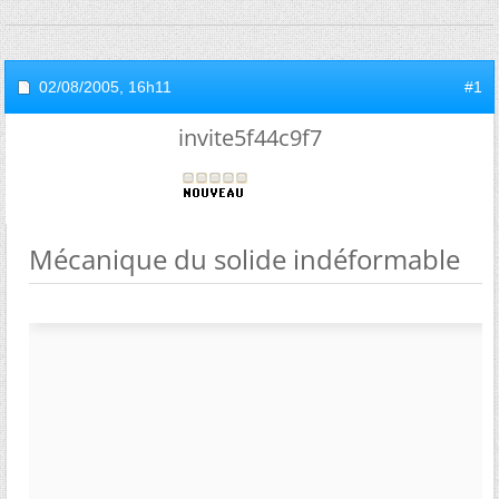
02/08/2005,
16h11
#1
invite5f44c9f7
Mécanique du solide indéformable