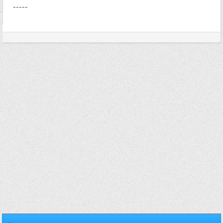
-----