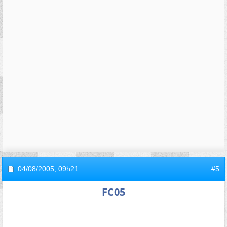
04/08/2005,
09h21
#5
FC05