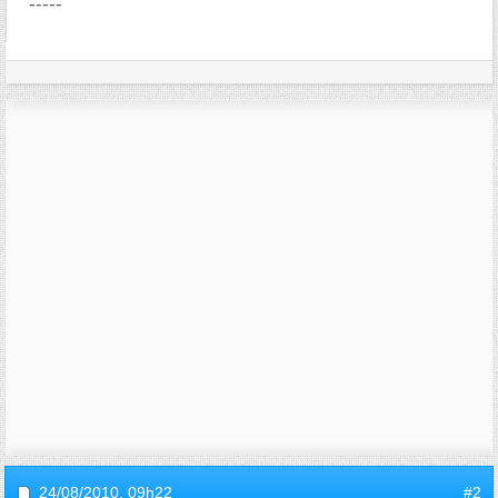
-----
24/08/2010,
09h22
#2