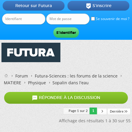
Retour sur Futura
S'inscrire

Se souvenir de moi ?
Forum
Futura-Sciences : les forums de la science
MATIERE
Physique
Sopalin dans l'eau

RÉPONDRE À LA DISCUSSION
Page 1 sur 2
1
Dernière
Affichage des résultats 1 à 30 sur 55