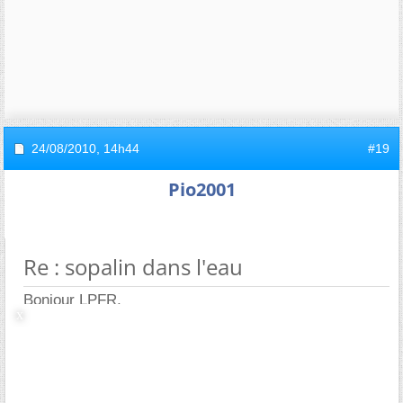
24/08/2010,
14h44
#19
Pio2001
Re : sopalin dans l'eau
Bonjour LPFR,
J'ai fait quelques recherches sur la loi de Jurin, la loi
de Laplace-Young, et surtout la loi de Young-Dupré.
Il semblerait en effet que le tube porte le poids de
l'eau qui est à l'intérieur, ne serait-ce que par des