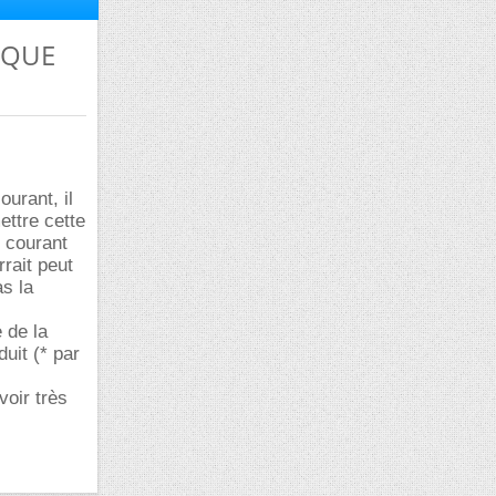
TIQUE
urant, il
ettre cette
 courant
rait peut
s la
 de la
uit (* par
voir très