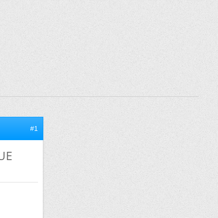
#1
UE