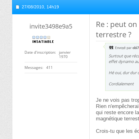
27/08/2010,
14h19
Re : peut o
invite3498e9a5
terrestre ?
Envoyé par
obi
Date d'inscription
janvier
Surtout que récu
1970
effet dynamo a
Messages
411
Hé oui, dur dur d
Cordialement
Je ne vois pas tro
Rien n'empêcherai 
qui reste encore 
magnétique terrest
Crois-tu que les é