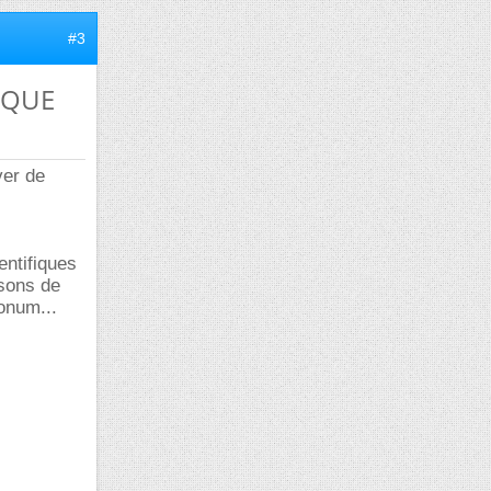
#3
TIQUE
ver de
entifiques
isons de
onum...