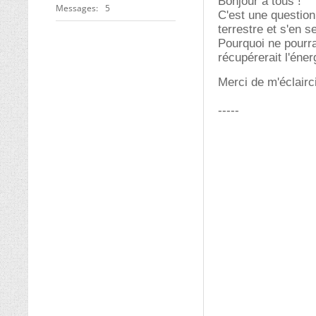
Bonjour à tous !
Messages
5
C'est une questio
terrestre et s'en s
Pourquoi ne pourra
récupérerait l'éne
Merci de m'éclairci
-----