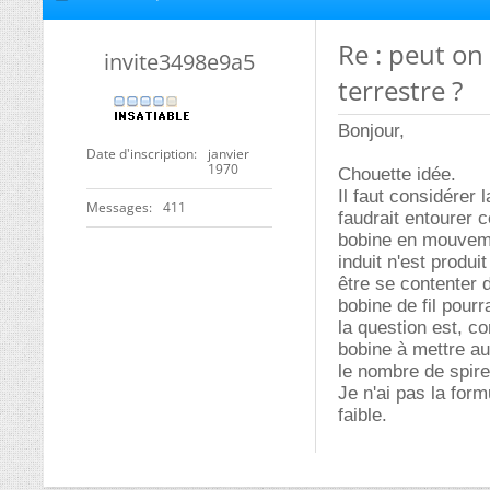
Re : peut o
invite3498e9a5
terrestre ?
Bonjour,
Date d'inscription
janvier
1970
Chouette idée.
Il faut considérer
Messages
411
faudrait entourer c
bobine en mouveme
induit n'est produ
être se contenter 
bobine de fil pourra
la question est, c
bobine à mettre aut
le nombre de spire
Je n'ai pas la form
faible.