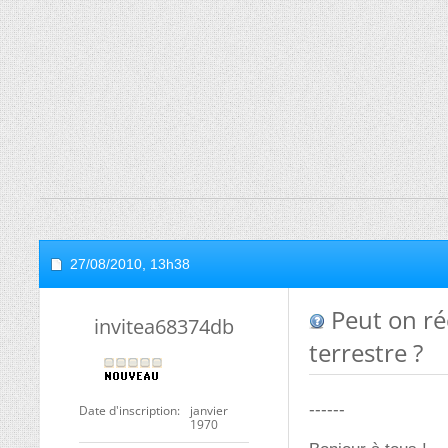
27/08/2010,
13h38
Peut on r
invitea68374db
terrestre ?
------
Date d'inscription
janvier
1970