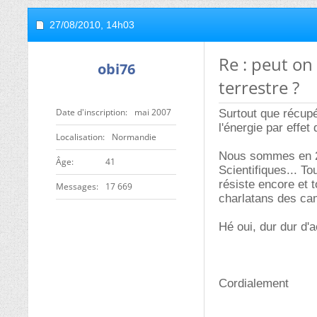
27/08/2010,
14h03
Re : peut o
obi76
terrestre ?
Date d'inscription
mai 2007
Surtout que récupé
l'énergie par eff
Localisation
Normandie
Nous sommes en 20
ge
41
Scientifiques... To
résiste encore et t
Messages
17 669
charlatans des ca
Hé oui, dur dur d'
Cordialement