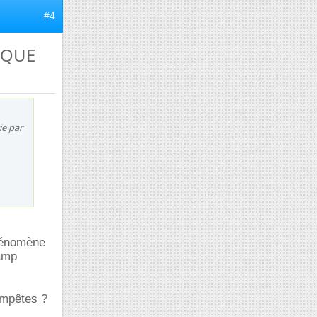
#4
TIQUE
ie par
phénomène
hamp
tempêtes ?