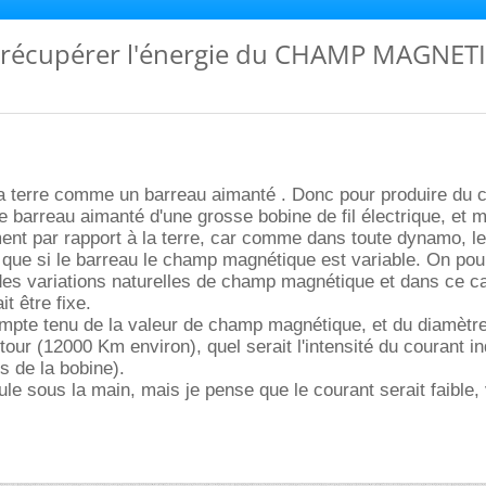
n récupérer l'énergie du CHAMP MAGNE
 la terre comme un barreau aimanté . Donc pour produire du co
e barreau aimanté d'une grosse bobine de fil électrique, et m
nt par rapport à la terre, car comme dans toute dynamo, le
it que si le barreau le champ magnétique est variable. On pour
des variations naturelles de champ magnétique et dans ce ca
it être fixe.
ompte tenu de la valeur de champ magnétique, et du diamètre
our (12000 Km environ), quel serait l'intensité du courant ind
s de la bobine).
ule sous la main, mais je pense que le courant serait faible, 