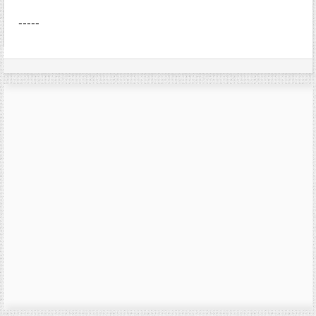
-----