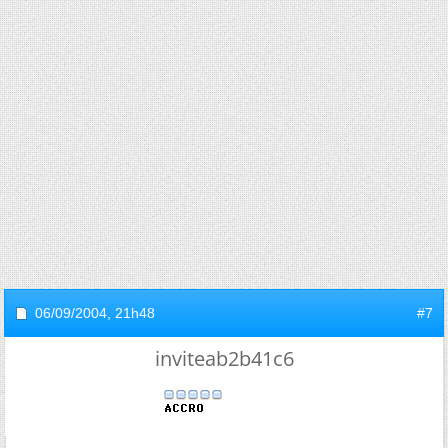
06/09/2004,
21h48
#7
inviteab2b41c6