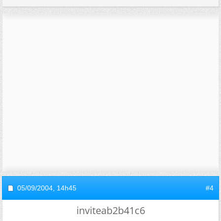
05/09/2004,
14h45
#4
inviteab2b41c6