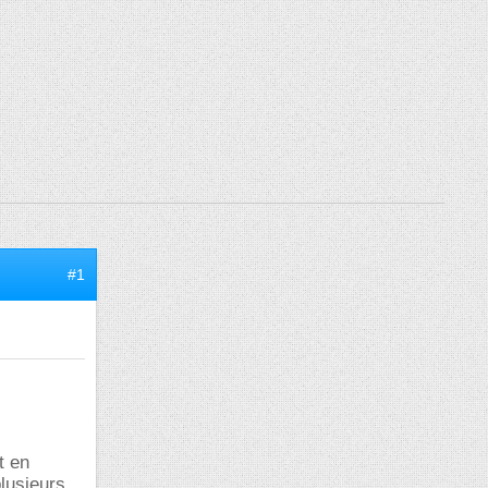
#1
t en
plusieurs