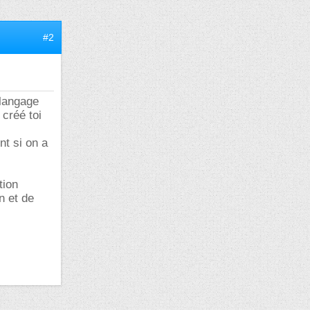
#2
 langage
 créé toi
nt si on a
tion
n et de