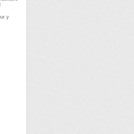
!
ur y