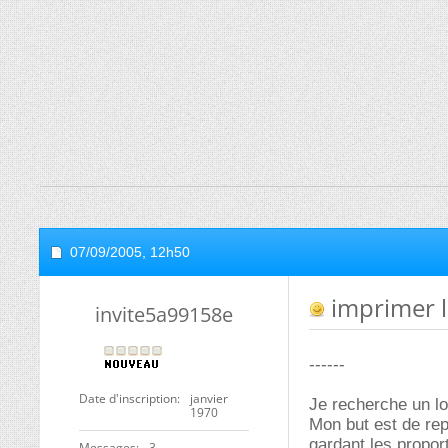
07/09/2005,
12h50
imprimer l
invite5a99158e
------
Date d'inscription
janvier
Je recherche un lo
1970
Mon but est de rep
gardant les propor
Messages
3