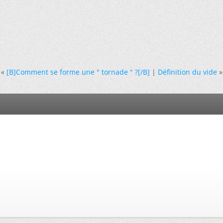
«
[B]Comment se forme une " tornade " ?[/B]
|
Définition du vide
»