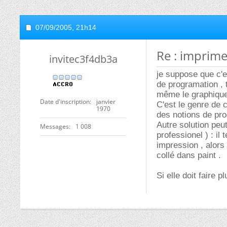
07/09/2005,
21h14
Re : imprime
invitec3f4db3a
je suppose que c'e
de programation , t
même le graphique
Date d'inscription
janvier
C'est le genre de 
1970
des notions de pr
Autre solution peut
Messages
1 008
professionel ) : il
impression , alors
collé dans paint .
Si elle doit faire 