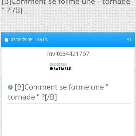
[B]Comment se forme une " tornade
" ?[/B]
07/09/2005,
15h13
#1
invite544217b7
[B]Comment se forme une "
tornade " ?[/B]