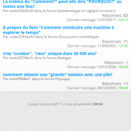
La science du "Comment?" peut-elle dire "POURQUOI?" au
moins une fois?
Par invite33b26c8f dans le forum Epistémologie et Logique (archives)
Réponses:
83
Dernier message:
12/07/2017,
22h12
À propos du livre "Comment construire une machine à
explorer le temps"
Par invite2593aa43 dans le forum Discussions scientifiques
Réponses:
71
Dernier message:
11/09/2007,
12h30
Une "couleur", "race" unique dans 50 000 ans?
Par invite287f4e7c dans le forum Biologie
Réponses:
1
Dernier message:
13/12/2006,
10h26
comment obtenir une "grande" tension avec une pile?
Par invitefffb8ef1 dans le forum Physique
Réponses:
11
Dernier message:
08/10/2005,
16h40
Fuseau horaire GMT +1. Il est actuellement
08h54
.