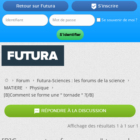
Retour sur Futura
S'inscrire

Se souvenir de moi ?
Forum
Futura-Sciences : les forums de la science
MATIERE
Physique
[B]Comment se forme une " tornade " ?[/B]

RÉPONDRE À LA DISCUSSION
Affichage des résultats 1 à 1 sur 1