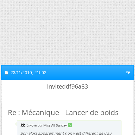
23/11/2010,
21h02
#6
inviteddf96a83
Re : Mécanique - Lancer de poids
Envoyé par
Miss All Sunday
Bon alors apparemment non v est différent de 0 au