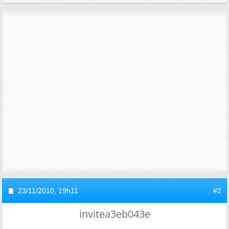
23/11/2010,
19h11
#2
invitea3eb043e