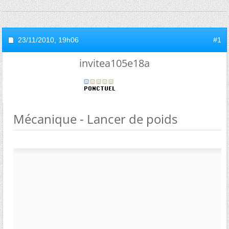
23/11/2010,
19h06
#1
invitea105e18a
Mécanique - Lancer de poids