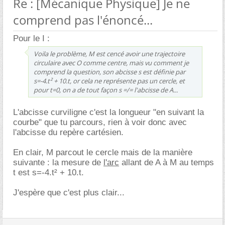
Re : [Mécanique Physique] Je ne
comprend pas l'énoncé...
Pour le I :
Voila le problème, M est cencé avoir une trajectoire
circulaire avec O comme centre, mais vu comment je
comprend la question, son abcisse s est définie par
s=-4.t² + 10.t, or cela ne représente pas un cercle, et
pour t=0, on a de tout façon s =/= l'abcisse de A...
L'abcisse curviligne c'est la longueur "en suivant la
courbe" que tu parcours, rien à voir donc avec
l'abcisse du repère cartésien.
En clair, M parcout le cercle mais de la manière
suivante : la mesure de
l'arc
allant de A à M au temps
t est s=-4.t² + 10.t.
J'espère que c'est plus clair...