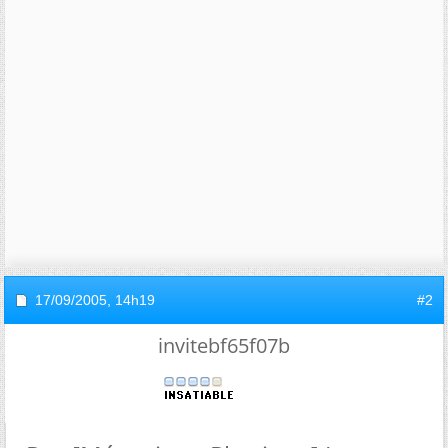
17/09/2005,
14h19
#2
invitebf65f07b