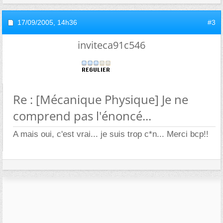
17/09/2005,
14h36
#3
inviteca91c546
Re : [Mécanique Physique] Je ne
comprend pas l'énoncé...
A mais oui, c'est vrai... je suis trop c*n... Merci bcp!!