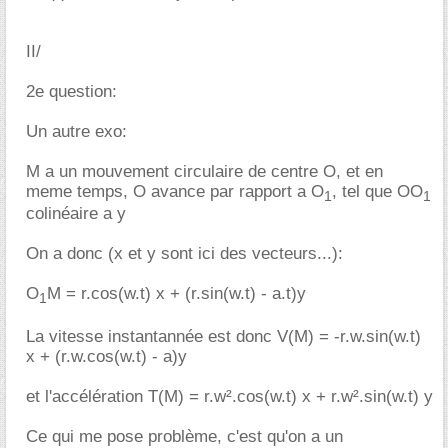
II/
2e question:
Un autre exo:
M a un mouvement circulaire de centre O, et en
meme temps, O avance par rapport a O
, tel que OO
1
1
colinéaire a y
On a donc (x et y sont ici des vecteurs...):
O
M = r.cos(w.t) x + (r.sin(w.t) - a.t)y
1
La vitesse instantannée est donc V(M) = -r.w.sin(w.t)
x + (r.w.cos(w.t) - a)y
et l'accélération T(M) = r.w².cos(w.t) x + r.w².sin(w.t) y
Ce qui me pose problème, c'est qu'on a un