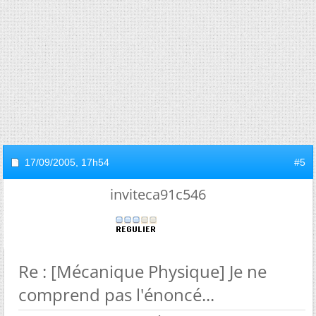
17/09/2005,
17h54
#5
inviteca91c546
Re : [Mécanique Physique] Je ne
comprend pas l'énoncé...