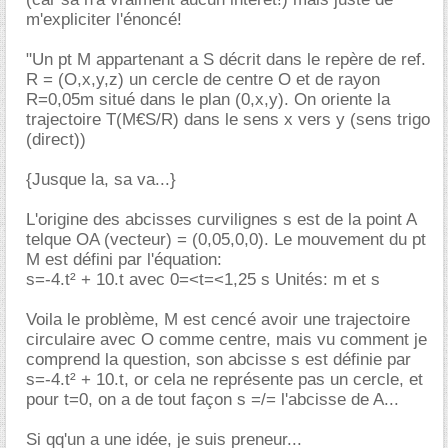
m'expliciter l'énoncé!
"Un pt M appartenant a S décrit dans le repère de ref.
R = (O,x,y,z) un cercle de centre O et de rayon
R=0,05m situé dans le plan (0,x,y). On oriente la
trajectoire T(M€S/R) dans le sens x vers y (sens trigo
(direct))
{Jusque la, sa va...}
L'origine des abcisses curvilignes s est de la point A
telque OA (vecteur) = (0,05,0,0). Le mouvement du pt
M est défini par l'équation:
s=-4.t² + 10.t avec 0=<t=<1,25 s Unités: m et s
Voila le problème, M est cencé avoir une trajectoire
circulaire avec O comme centre, mais vu comment je
comprend la question, son abcisse s est définie par
s=-4.t² + 10.t, or cela ne représente pas un cercle, et
pour t=0, on a de tout façon s =/= l'abcisse de A...
Si qq'un a une idée, je suis preneur...