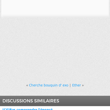
«
Cherche bouquin d' exo
|
Ether
»
DISCUSSIONS SIMILAIRES
[CG]Pas comprendre l'énoncé