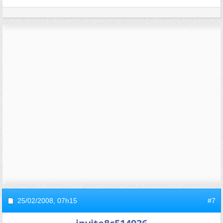
25/02/2008,
07h15
#7