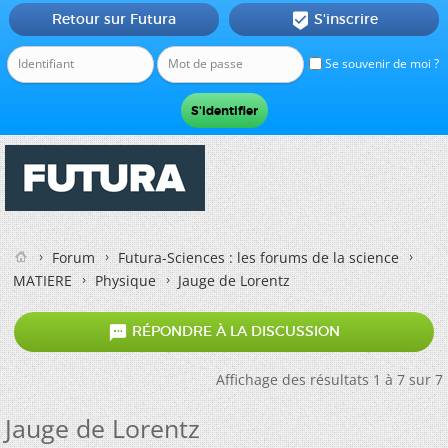
Retour sur Futura
S'inscrire

Se souvenir de moi ?
Forum
Futura-Sciences : les forums de la science
MATIERE
Physique
Jauge de Lorentz

RÉPONDRE À LA DISCUSSION
Affichage des résultats 1 à 7 sur 7
Jauge de Lorentz