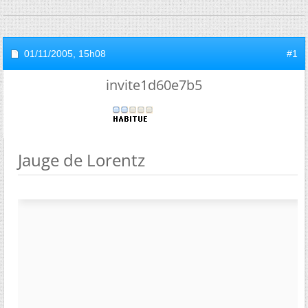
01/11/2005,
15h08
#1
invite1d60e7b5
Jauge de Lorentz