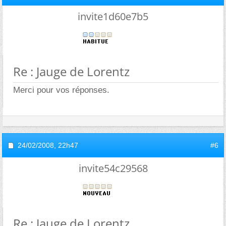
invite1d60e7b5
Re : Jauge de Lorentz
Merci pour vos réponses.
24/02/2008,
22h47
#6
invite54c29568
Re : Jauge de Lorentz