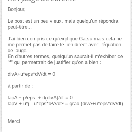
Bonjour,
Le post est un peu vieux, mais quelqu'un répondra
peut-être...
J'ai bien compris ce qu'explique Gatsu mais cela ne
me permet pas de faire le lien direct avec l'équation
de jauge.
En d'autres termes, quelqu'un saurait-il m'exhiber ce
"f" qui permettrait de justifier qu'on a bien :
divA+u*eps*dV/dt = 0
à partir de :
lapA + p/eps. + d(divA)/dt = 0
lapV + u*j - u*eps*d²A/dt² = grad (divA+u*eps*dV/dt)
Merci