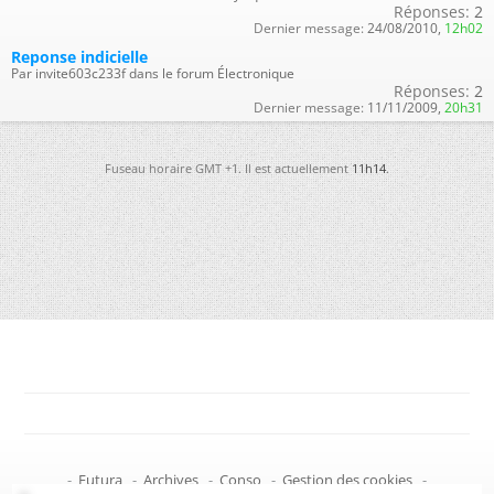
Réponses:
2
Dernier message:
24/08/2010,
12h02
Reponse indicielle
Par invite603c233f dans le forum Électronique
Réponses:
2
Dernier message:
11/11/2009,
20h31
Fuseau horaire GMT +1. Il est actuellement
11h14
.
-
Futura
-
Archives
-
Conso
-
Gestion des cookies
-