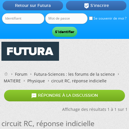
Retour sur Futura
S'inscrire

Se souvenir de moi ?
Forum
Futura-Sciences : les forums de la science
MATIERE
Physique
circuit RC, réponse indicielle

RÉPONDRE À LA DISCUSSION
Affichage des résultats 1 à 1 sur 1
circuit RC, réponse indicielle