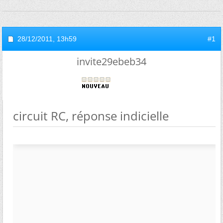
28/12/2011,
13h59
#1
invite29ebeb34
circuit RC, réponse indicielle