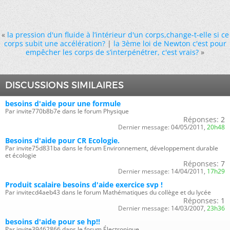
«
la pression d'un fluide à l’intérieur d'un corps,change-t-elle si ce
corps subit une accélération?
|
la 3ème loi de Newton c'est pour
empêcher les corps de s’interpénétrer, c'est vrais?
»
DISCUSSIONS SIMILAIRES
besoins d'aide pour une formule
Par invite770b8b7e dans le forum Physique
Réponses:
2
Dernier message:
04/05/2011,
20h48
Besoins d'aide pour CR Ecologie.
Par invite75d831ba dans le forum Environnement, développement durable
et écologie
Réponses:
7
Dernier message:
14/04/2011,
17h29
Produit scalaire besoins d'aide exercice svp !
Par invitecd4aeb43 dans le forum Mathématiques du collège et du lycée
Réponses:
1
Dernier message:
14/03/2007,
23h36
besoins d'aide pour se hp!!
Par invite39462866 dans le forum Électronique