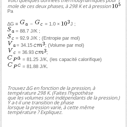
Voici quelques données thermodynamiques pour 1
mole de ces deux phases, à 298 K et à pression
Pa
∆G ≡
−
= 1.0 ×
J ;
= 88.7 J/K ;
= 92.9 J/K ; (Entropie par mol)
= 34.15
; (Volume par mol)
= 36.93
;
= 81.25 J/K, (les capacité calorifique)
= 81.88 J/K.
Trouvez ∆G en fonction de la pression, à
température 298 K. (Faites l’hypothèse
que les volumes sont indépendants de la pression.)
Y a-t-il une transition de phase
lorsque la pression varie, à cette même
température ? Expliquez.