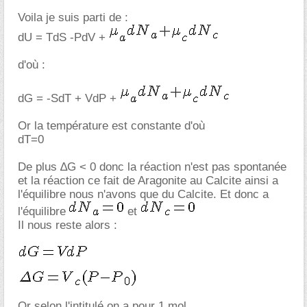
Voila je suis parti de :
dU = TdS -PdV +
d'où :
dG = -SdT + VdP +
Or la température est constante d'où
dT=0
De plus ∆G < 0 donc la réaction n'est pas spontanée
et la réaction ce fait de Aragonite au Calcite ainsi a
l'équilibre nous n'avons que du Calcite. Et donc a
l'équilibre
et
Il nous reste alors :
Or selon l'intitulé on a pour 1 mol