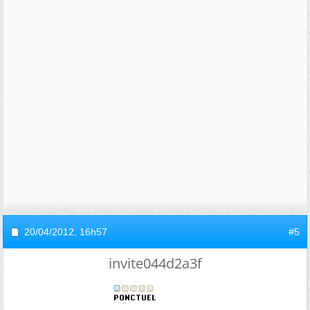
20/04/2012,
16h57
#5
invite044d2a3f