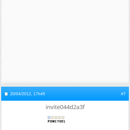
20/04/2012,
17h49
#7
invite044d2a3f