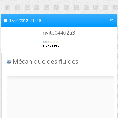
18/04/2012,
21h49
#1
invite044d2a3f
Mécanique des fluides