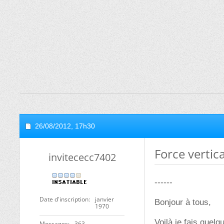
26/08/2012,
17h30
Force vertic
invitececc7402
------
Date d'inscription
janvier
Bonjour à tous,
1970
Voilà je fais quelq
Messages
363