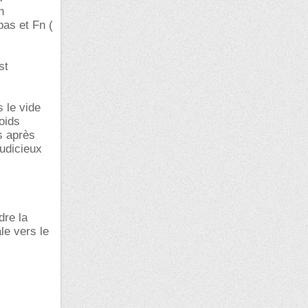
n
bas et Fn (
st
 le vide
oids
s après
judicieux
dre la
le vers le