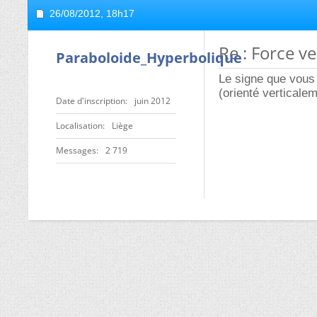
26/08/2012,
18h17
Re : Force ve
Paraboloide_Hyperbolique
Le signe que vous 
(orienté verticale
Date d'inscription
juin 2012
Localisation
Liège
Messages
2 719