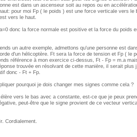
onne est dans un ascenseur soit au repos ou en accélératio
aut: pour moi Fp ( le poids ) est une force verticale vers le 
est vers le haut.
=0 donc la force normale est positive et la force du poids e
rends un autre exemple, admettons qu'une personne est dans
rde d'un hélicoptère. Ft sera la force de tension et Fp ( le p
prends référence à mon exercice ci-dessus, Ft - Fp = m.a mai
réponse trouvée en résolvant de cette manière, il serait plus 
tif donc - Ft + Fp.
liquer pourquoi je dois changer mes signes comme cela ?
ccélère vers le bas avec a constante, est-ce que je peux pren
égative, peut-être que le signe provient de ce vecteur vertica
ir. Cordialement.