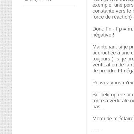
exemple, une pers
constante vers le h
force de réaction) 
Donc Fn - Fp = m.a
négative !
Maintenant si je p
accrochée à une co
toujours ) ;si je 
vérification de la 
de prendre Ft néga
Pouvez vous m'exp
Si l'hélicoptère a
force a verticale n
bas...
Merci de m'éclairc
-----