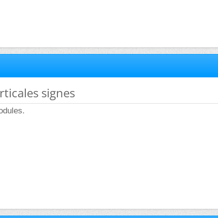
rticales signes
odules.