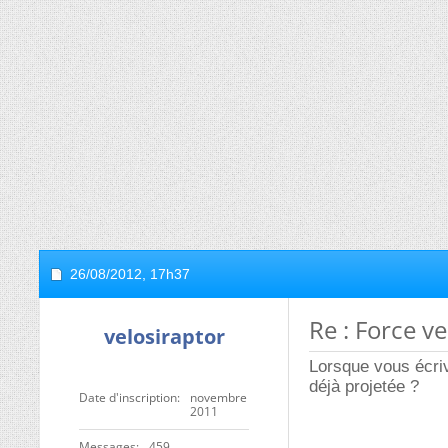
26/08/2012,
17h37
Re : Force ve
velosiraptor
Lorsque vous écriv
déjà projetée ?
Date d'inscription
novembre
2011
Messages
459