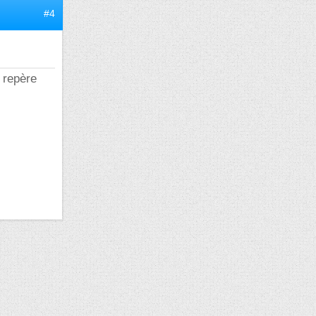
#4
 repère