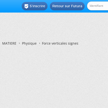
S'inscrire
Retour sur Futura

MATIERE
Physique
Force verticales signes