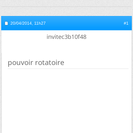
20/04/2014,
11h27
#1
invitec3b10f48
pouvoir rotatoire