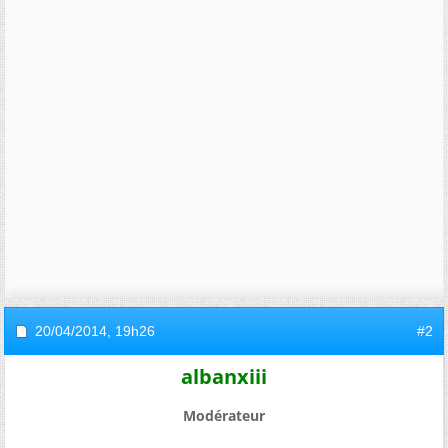
20/04/2014,
19h26
#2
albanxiii
Modérateur