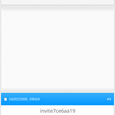
16/02/2006,
09h54
#4
invite7ce6aa19