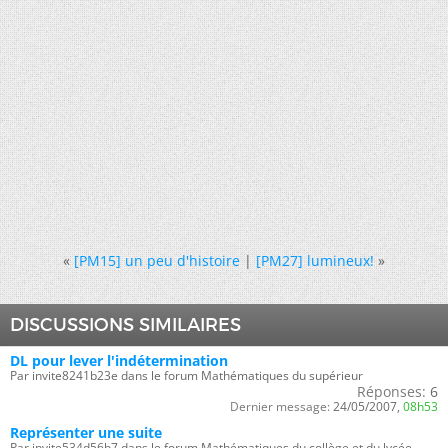
«
[PM15] un peu d'histoire
|
[PM27] lumineux!
»
DISCUSSIONS SIMILAIRES
DL pour lever l'indétermination
Par invite8241b23e dans le forum Mathématiques du supérieur
Réponses:
6
Dernier message:
24/05/2007,
08h53
Représenter une suite
Par invite534d56b7 dans le forum Mathématiques du collège et du lycée