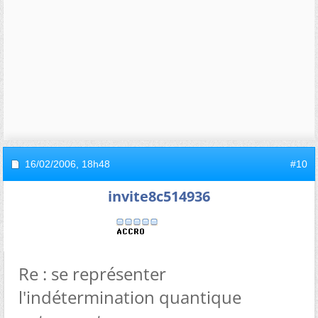
16/02/2006,
18h48
#10
invite8c514936
Re : se représenter
l'indétermination quantique