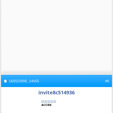
16/02/2006,
14h55
#6
invite8c514936