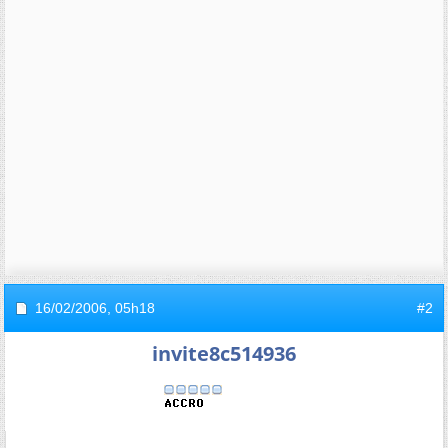
16/02/2006,
05h18
#2
invite8c514936