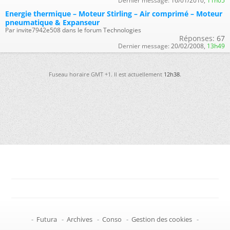
Dernier message:
16/01/2010,
11h05
Energie thermique – Moteur Stirling – Air comprimé – Moteur
pneumatique & Expanseur
Par invite7942e508 dans le forum Technologies
Réponses:
67
Dernier message:
20/02/2008,
13h49
Fuseau horaire GMT +1. Il est actuellement
12h38
.
-
Futura
-
Archives
-
Conso
-
Gestion des cookies
-