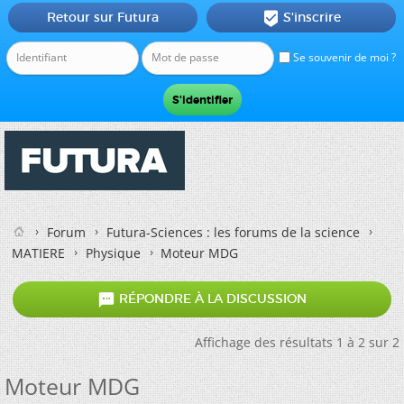
Retour sur Futura
S'inscrire

Se souvenir de moi ?
Forum
Futura-Sciences : les forums de la science
MATIERE
Physique
Moteur MDG

RÉPONDRE À LA DISCUSSION
Affichage des résultats 1 à 2 sur 2
Moteur MDG