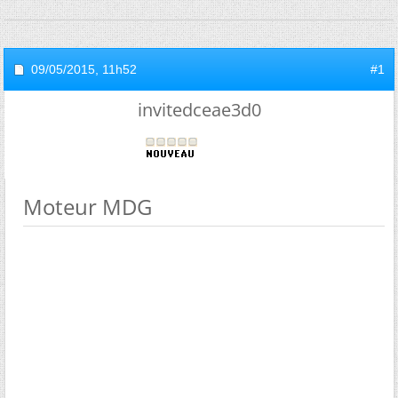
09/05/2015,
11h52
#1
invitedceae3d0
Moteur MDG