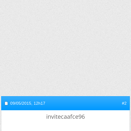
09/05/2015,
12h17
#2
invitecaafce96