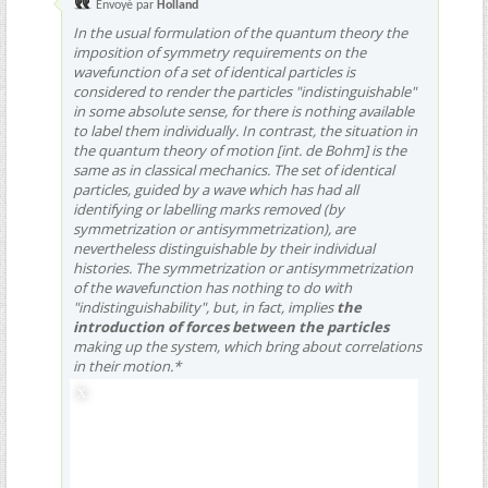
Envoyé par
Holland
In the usual formulation of the quantum theory the
imposition of symmetry requirements on the
wavefunction of a set of identical particles is
considered to render the particles "indistinguishable"
in some absolute sense, for there is nothing available
to label them individually. In contrast, the situation in
the quantum theory of motion [int. de Bohm] is the
same as in classical mechanics. The set of identical
particles, guided by a wave which has had all
identifying or labelling marks removed (by
symmetrization or antisymmetrization), are
nevertheless distinguishable by their individual
histories. The symmetrization or antisymmetrization
of the wavefunction has nothing to do with
"indistinguishability", but, in fact, implies
the
introduction of forces between the particles
making up the system, which bring about correlations
in their motion.*
[...]
*
Einstein (1925) had an inkling of this when he wrote that the
difference between Maxwell-Boltzmann ans Bose-Einstein
statistics "express indirectly a certain hypothesis on a mutual
influence of the molecules which for the time being is of a quite
mysterious nature" (quoted by Pais (1982, p.430))