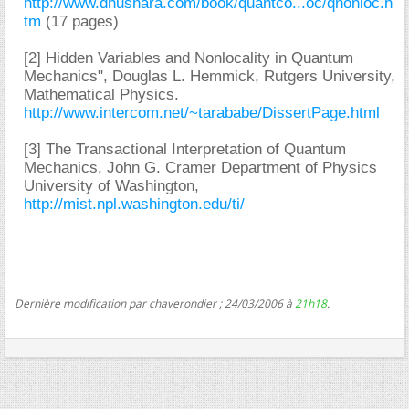
http://www.dhushara.com/book/quantco...oc/qnonloc.h
tm
(17 pages)
[2] Hidden Variables and Nonlocality in Quantum
Mechanics", Douglas L. Hemmick, Rutgers University,
Mathematical Physics.
http://www.intercom.net/~tarababe/DissertPage.html
[3] The Transactional Interpretation of Quantum
Mechanics, John G. Cramer Department of Physics
University of Washington,
http://mist.npl.washington.edu/ti/
Dernière modification par chaverondier ; 24/03/2006 à
21h18
.