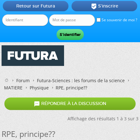
Retour sur Futura
S'inscrire

Se souvenir de moi ?
Forum
Futura-Sciences : les forums de la science
MATIERE
Physique
RPE, principe??

RÉPONDRE À LA DISCUSSION
Affichage des résultats 1 à 3 sur 3
RPE, principe??