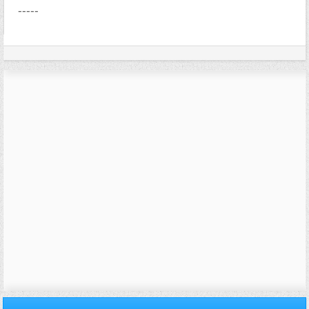
-----