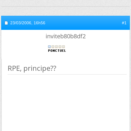
23/03/2006,
16h56
#1
inviteb80b8df2
RPE, principe??