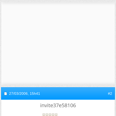
27/03/2006,
15h41
#2
invite37e58106