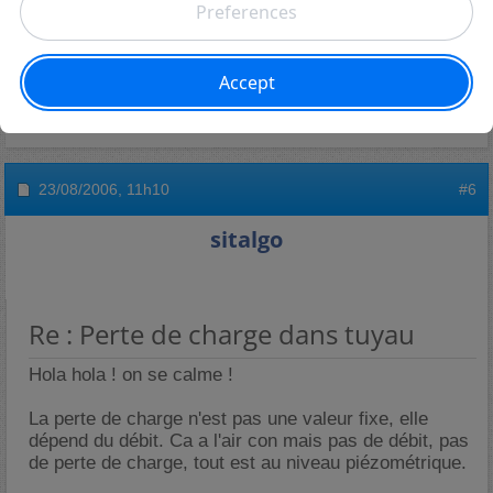
Re : Perte de charge dans tuyau
oui c´est ca.
23/08/2006,
11h10
#6
sitalgo
Re : Perte de charge dans tuyau
Hola hola ! on se calme !
La perte de charge n'est pas une valeur fixe, elle
dépend du débit. Ca a l'air con mais pas de débit, pas
de perte de charge, tout est au niveau piézométrique.