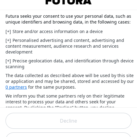
23/08/2006,
09h16
#5
invite34c89d2e