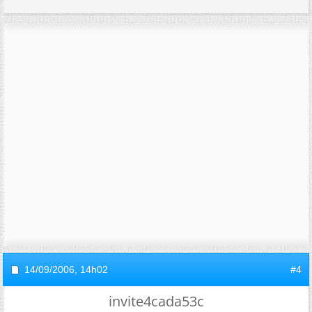
14/09/2006,
14h02
#4
invite4cada53c