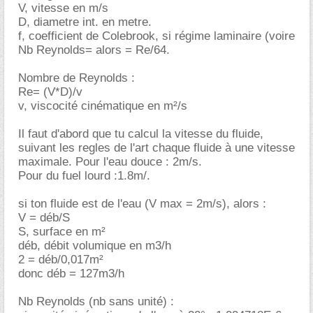
V, vitesse en m/s
D, diametre int. en metre.
f, coefficient de Colebrook, si régime laminaire (voire
Nb Reynolds= alors = Re/64.
Nombre de Reynolds :
Re= (V*D)/v
v, viscocité cinématique en m²/s
Il faut d'abord que tu calcul la vitesse du fluide,
suivant les regles de l'art chaque fluide à une vitesse
maximale. Pour l'eau douce : 2m/s.
Pour du fuel lourd :1.8m/.
si ton fluide est de l'eau (V max = 2m/s), alors :
V = déb/S
S, surface en m²
déb, débit volumique en m3/h
2 = déb/0,017m²
donc déb = 127m3/h
Nb Reynolds (nb sans unité) :