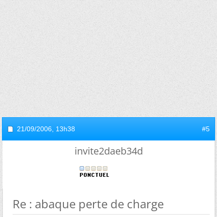
21/09/2006,
13h38
#5
invite2daeb34d
Re : abaque perte de charge