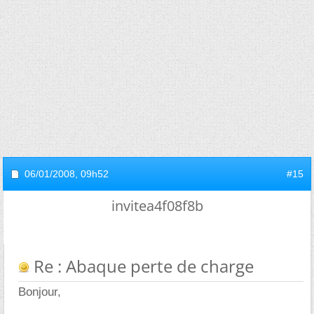
06/01/2008,
09h52
#15
invitea4f08f8b
Re : Abaque perte de charge
Bonjour,