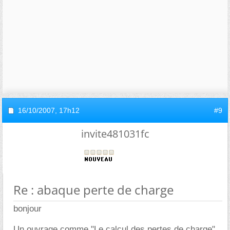
16/10/2007,
17h12
#9
invite481031fc
Re : abaque perte de charge
bonjour
Un ouvrage comme "Le calcul des pertes de charge"