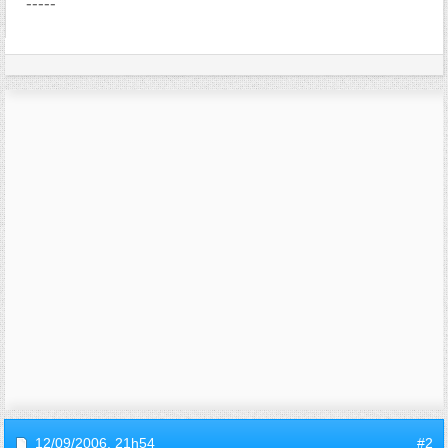
-----
12/09/2006,
21h54
#2