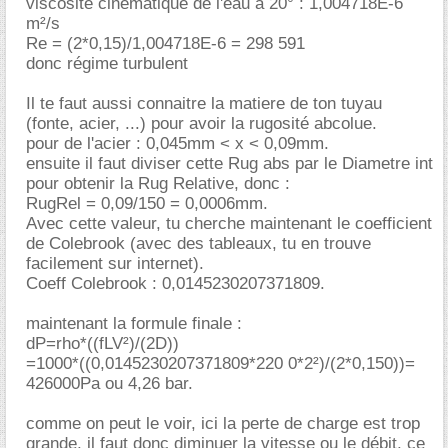
viscosité cinématique de l'eau à 20° : 1,004718E-6
m²/s
Re = (2*0,15)/1,004718E-6 = 298 591
donc régime turbulent
Il te faut aussi connaitre la matiere de ton tuyau
(fonte, acier, ...) pour avoir la rugosité abcolue.
pour de l'acier : 0,045mm < x < 0,09mm.
ensuite il faut diviser cette Rug abs par le Diametre int
pour obtenir la Rug Relative, donc :
RugRel = 0,09/150 = 0,0006mm.
Avec cette valeur, tu cherche maintenant le coefficient
de Colebrook (avec des tableaux, tu en trouve
facilement sur internet).
Coeff Colebrook : 0,0145230207371809.
maintenant la formule finale :
dP=rho*((fLV²)/(2D))
=1000*((0,0145230207371809*220 0*2²)/(2*0,150))=
426000Pa ou 4,26 bar.
comme on peut le voir, ici la perte de charge est trop
grande, il faut donc diminuer la vitesse ou le débit, ce