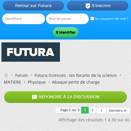
Retour sur Futura
S'inscrire

Se souvenir de moi ?
Forum
Futura-Sciences : les forums de la science
MATIERE
Physique
Abaque perte de charge

RÉPONDRE À LA DISCUSSION
Page 1 sur 3
1
2
Dernière
Affichage des résultats 1 à 30 sur 66