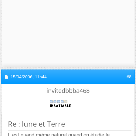
15/04/2006,
11h44
#8
invitedbbba468
Re : lune et Terre
Il est quand même naturel quand on étudie le