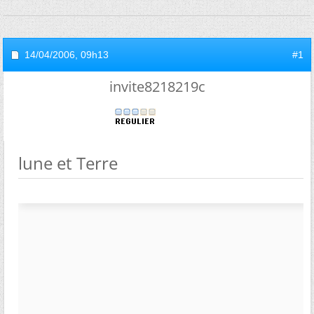
14/04/2006,
09h13
#1
invite8218219c
lune et Terre