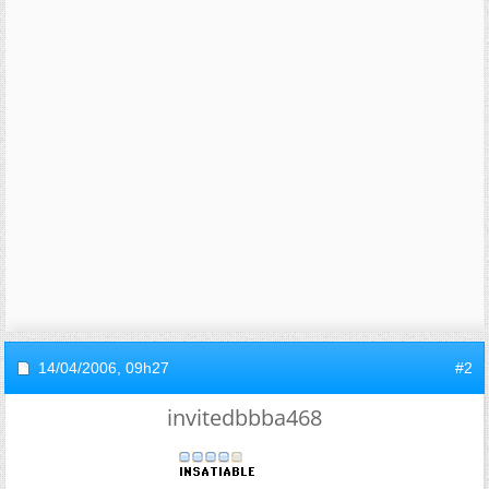
14/04/2006,
09h27
#2
invitedbbba468