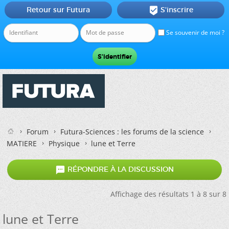
Retour sur Futura
S'inscrire

Se souvenir de moi ?
Forum
Futura-Sciences : les forums de la science
MATIERE
Physique
lune et Terre

RÉPONDRE À LA DISCUSSION
Affichage des résultats 1 à 8 sur 8
lune et Terre