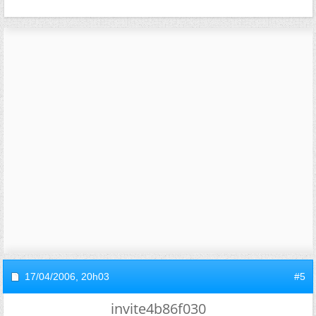
17/04/2006,
20h03
#5
invite4b86f030