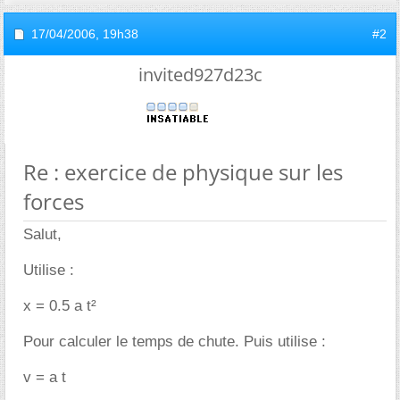
17/04/2006,
19h38
#2
invited927d23c
Re : exercice de physique sur les
forces
Salut,
Utilise :
x = 0.5 a t²
Pour calculer le temps de chute. Puis utilise :
v = a t