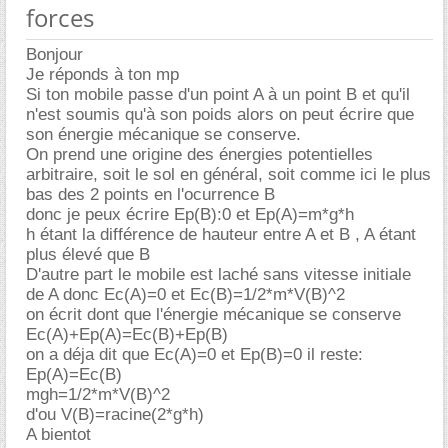
forces
Bonjour
Je réponds à ton mp
Si ton mobile passe d'un point A à un point B et qu'il
n'est soumis qu'à son poids alors on peut écrire que
son énergie mécanique se conserve.
On prend une origine des énergies potentielles
arbitraire, soit le sol en général, soit comme ici le plus
bas des 2 points en l'ocurrence B
donc je peux écrire Ep(B):0 et Ep(A)=m*g*h
h étant la différence de hauteur entre A et B , A étant
plus élevé que B
D'autre part le mobile est laché sans vitesse initiale
de A donc Ec(A)=0 et Ec(B)=1/2*m*V(B)^2
on écrit dont que l'énergie mécanique se conserve
Ec(A)+Ep(A)=Ec(B)+Ep(B)
on a déja dit que Ec(A)=0 et Ep(B)=0 il reste:
Ep(A)=Ec(B)
mgh=1/2*m*V(B)^2
d'ou V(B)=racine(2*g*h)
A bientot