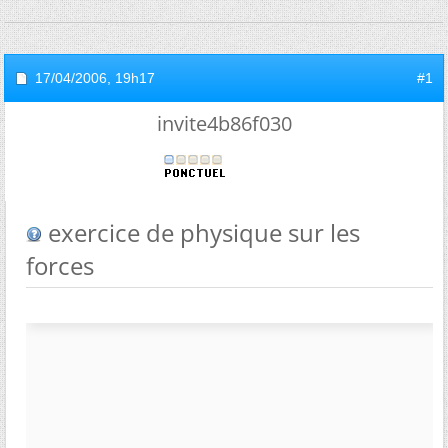
17/04/2006,
19h17
#1
invite4b86f030
exercice de physique sur les
forces