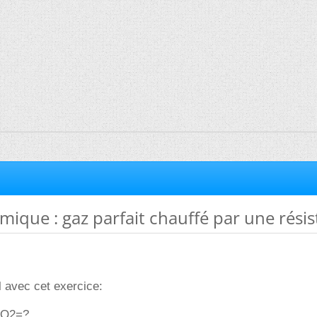
que : gaz parfait chauffé par une rési
l avec cet exercice:
 Q2=?