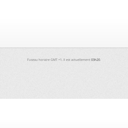
Fuseau horaire GMT +1. Il est actuellement
03h20
.