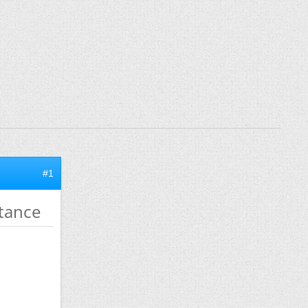
#1
stance