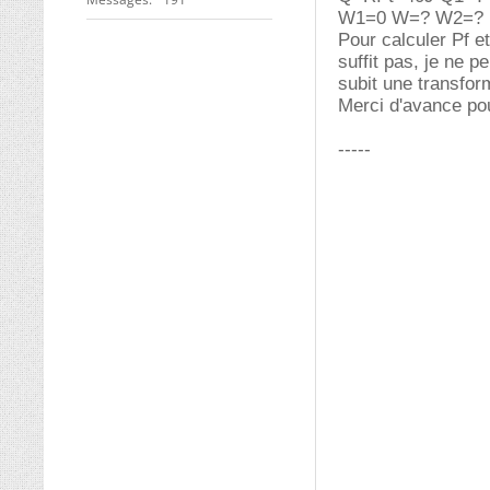
W1=0 W=? W2=?
Pour calculer Pf et
suffit pas, je ne p
subit une transfor
Merci d'avance pou
-----