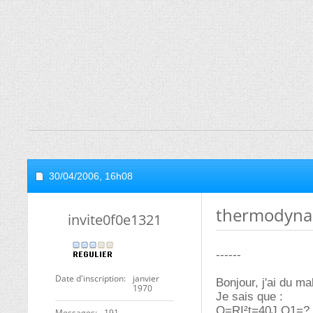
30/04/2006,
16h08
thermodynami
invite0f0e1321
------
Date d'inscription
janvier
Bonjour, j'ai du ma
1970
Je sais que :
Q=RI²t=40J Q1=?
Messages
191