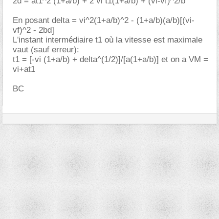
2d = at1^2 (1+a/b) + 2 vi t1(1+a/b) + (vi-vf)^2/b
En posant delta = vi^2(1+a/b)^2 - (1+a/b)(a/b)[(vi-
vf)^2 - 2bd]
L'instant intermédiaire t1 où la vitesse est maximale
vaut (sauf erreur):
t1 = [-vi (1+a/b) + delta^(1/2)]/[a(1+a/b)] et on a VM =
vi+at1
BC