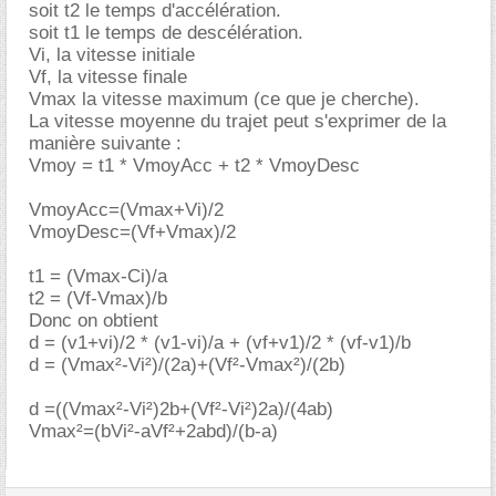
soit t2 le temps d'accélération.
soit t1 le temps de descélération.
Vi, la vitesse initiale
Vf, la vitesse finale
Vmax la vitesse maximum (ce que je cherche).
La vitesse moyenne du trajet peut s'exprimer de la
manière suivante :
Vmoy = t1 * VmoyAcc + t2 * VmoyDesc
VmoyAcc=(Vmax+Vi)/2
VmoyDesc=(Vf+Vmax)/2
t1 = (Vmax-Ci)/a
t2 = (Vf-Vmax)/b
Donc on obtient
d = (v1+vi)/2 * (v1-vi)/a + (vf+v1)/2 * (vf-v1)/b
d = (Vmax²-Vi²)/(2a)+(Vf²-Vmax²)/(2b)
d =((Vmax²-Vi²)2b+(Vf²-Vi²)2a)/(4ab)
Vmax²=(bVi²-aVf²+2abd)/(b-a)