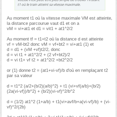
t1 où le train atteint sa vitesse maximale.
Au moment t1 où la vitesse maximale VM est atteinte,
la distance parcourue vaut d1 et on a
vM = vi+at1 et d1 = vit1 + at1^2/2
Au moment tf = t1+t2 où la distance d est atteinte
vf = vM-bt2 donc vM = vf+bt2 = vi+at1 (1) et
d = d1 + (vM +vf)t2/2, donc
d = vi t1 + at1^2/2 + (2 vf+bt2)/2
d = vi t1+ vf t2 + at1^2/2 +bt2^2/2
or (1) donne t2 = (at1+vi-vf)/b d'où en remplaçant t2
par sa valeur
d = t1^2 (a/2+(b/2)(a/b)^2) + t1 (vi+vf(a/b)+(b/2)
(2a(vi-vf))/b^2) + (b/2)(vi-vf)^2/b^2
d = (1/2) at1^2 (1+a/b) + t1(vi+avf/b+a(vi-vf)/b) + (vi-
vf)^2/(2b)